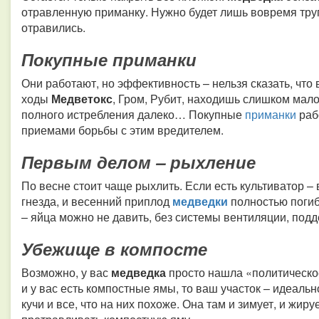
отравленную приманку. Нужно будет лишь вовремя труп
отравились.
Покупные приманки
Они работают, но эффективность – нельзя сказать, что
ходы
Медветокс
, Гром, Рубит, находишь слишком ма
полного истребления далеко… Покупные
приманки
раб
приемами борьбы с этим вредителем.
Первым делом – рыхление
По весне стоит чаще рыхлить. Если есть культиватор 
гнезда, и весенний приплод
медведки
полностью погиб
– яйца можно не давить, без системы вентиляции, под
Убежище в компосте
Возможно, у вас
медведка
просто нашла «политическо
и у вас есть компостные ямы, то ваш участок – идеал
кучи и все, что на них похоже. Она там и зимует, и жир