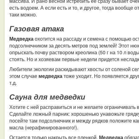
массива. И рано весной истребить ее сразу бывает оче
есть водоем. А если есть и то, и другое, тогда вообще о
таки можно.
Газовая атака
Медведка
охотится на рассаду и семена с помощью ос
подсолнечником за десять метров под землей! Этот нюх
опрыскать почву раствором креолина (50 г на 10 л воды)
стоять. Но и хозяевам первые недели придется несладк
Любители экологии раскидывают хвосты от соленой сел
этом случае
медведка
тоже уходит. Но появляется дру
т.д.
Сауна для медведки
Хотите с ней расправиться и не желаете ограничивать
Сделайте ложный парник: хорошенько унавожьте грядку
посейте там подсолнечник и между рядков положите ка
масла (нерафинированного!).
Остается только накрыть все пленкой.
Медведка
обяза