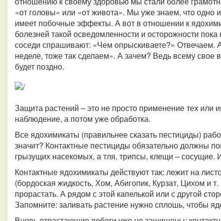
отношению к своему здоровью мы стали более грамотны
«от головы» или «от живота». Мы уже знаем, что одно и
имеет побочные эффекты. А вот в отношении к ядохими
болезней такой осведомленности и осторожности пока 
соседи спрашивают: «Чем опрыскиваете?» Отвечаем. А
неделе, тоже так сделаем». А зачем? Ведь всему свое 
будет поздно.
Защита растений – это не просто применение тех или и
наблюдение, а потом уже обработка.
Все ядохимикаты (правильнее сказать пестициды) работ
значит? Контактные пестициды обязательно должны по
грызущих насекомых, а тля, трипсы, клещи – сосущие. 
Контактные ядохимикаты действуют так: лежит на лис
(бордоская жидкость, Хом, Абигопик, Курзат, Цихом и т.
прорастать. А рядом с этой капелькой или с другой сто
Запомните: заливать растение нужно сплошь, чтобы яд
Вновь отрастающие побеги уже не защищены: контактн