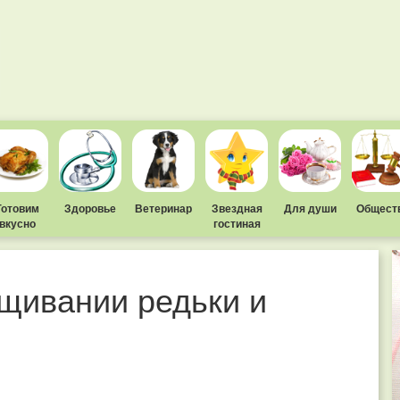
Готовим
Здоровье
Ветеринар
Звездная
Для души
Общест
вкусно
гостиная
щивании редьки и