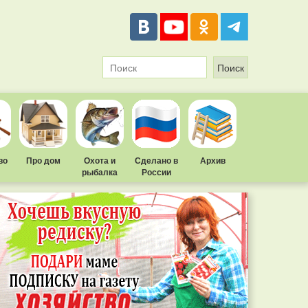
во
Про дом
Охота и
Сделано в
Архив
рыбалка
России