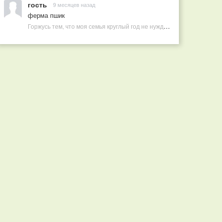
гость
9 месяцев назад
ферма пшик
Горжусь тем, что моя семья круглый год не нуждается в покупных витаминах