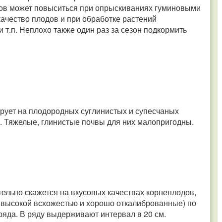
ов может повыситься при опрыскиваниях гуминовыми
 качество плодов и при обработке растений
и т.п. Неплохо также один раз за сезон подкормить
рует на плодородных суглинистых и супесчаных
х. Тяжелые, глинистые почвы для них малопригодны.
ельно скажется на вкусовых качествах корнеплодов,
с высокой всхожестью и хорошо откалиброванные) по
 ряда. В ряду выдерживают интервал в 20 см.