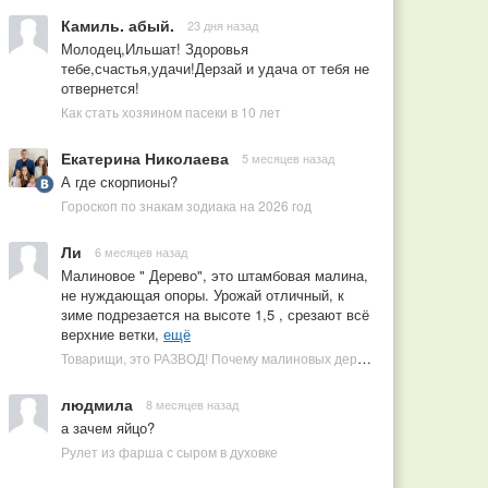
Камиль. абый.
23 дня назад
Молодец,Ильшат! Здоровья
тебе,счастья,удачи!Дерзай и удача от тебя не
отвернется!
Как стать хозяином пасеки в 10 лет
Екатерина Николаева
5 месяцев назад
А где скорпионы?
Гороскоп по знакам зодиака на 2026 год
Ли
6 месяцев назад
Малиновое " Дерево", это штамбовая малина,
не нуждающая опоры. Урожай отличный, к
зиме подрезается на высоте 1,5 , срезают всё
верхние ветки,
ещё
Товарищи, это РАЗВОД! Почему малиновых деревьев не бывает, или Как ушлые продавцы наживаются на мечтах садоводов
людмила
8 месяцев назад
а зачем яйцо?
Рулет из фарша с сыром в духовке