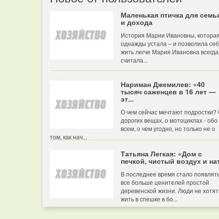
Маленькая птичка для семь
и дохода
История Марии Ивановны, котора
однажды устала – и позволила се
жить легче Мария Ивановна всегда
считала...
Нариман Джемилев: «40
тысяч саженцев в 16 лет —
эт...
О чем сейчас мечтают подростки?
дорогих вещах, о мотоциклах - обо
всем, о чем угодно, но только не о
том, как нач...
Татьяна Легкая: «Дом с
печкой, чистый воздух и нат
В последнее время стало появлят
все больше ценителей простой
деревенской жизни. Люди не хотят
жить в спешке в бо...