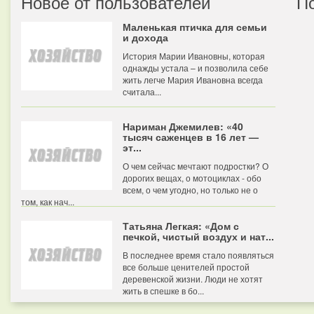
Новое от пользователей
П
Маленькая птичка для семьи
и дохода
История Марии Ивановны, которая
однажды устала – и позволила себе
жить легче Мария Ивановна всегда
считала...
Нариман Джемилев: «40
тысяч саженцев в 16 лет —
эт...
О чем сейчас мечтают подростки? О
дорогих вещах, о мотоциклах - обо
всем, о чем угодно, но только не о
том, как нач...
Татьяна Легкая: «Дом с
печкой, чистый воздух и нат...
В последнее время стало появляться
все больше ценителей простой
деревенской жизни. Люди не хотят
жить в спешке в бо...