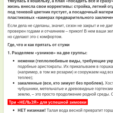
тянулась к кошельку, а план «посадить все и сраз
жизнь внесла свои коррективы: стройка, летний от
под теневой цветник пустует, а посадочный матер
пластиковых «камерах предварительного заключен
Если дела не сделаны, значит, сезон не закрыт и не дае
проверен годами и отчаянием – прикоп! В нем ваши зе
но сделают это с комфортом.
Где, что и как прятать от стужи
1. Разделяем «узников» на две группы:
неженки (теплолюбивые виды, требующие ук
подобные аристократы. Их прикапываем в горшка
(например, в том же розарии) и сооружаем над в
теплее);
закаленные (все, кто зимует без проблем).
Хос
чубушники, метельчатые и древовидные гортензии
землю, – это просто продолжение родной среды. Он
Три «НЕЛЬЗЯ» для успешной зимовки
НЕТ низинам!
Талая вода весной превратит горш