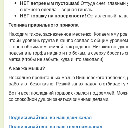
НЕТ ветреным пустошам!
Оттуда снег, главный 
снежного одеяла – верная гибель.
НЕТ горшку на поверхности!
Оставленный на во
Техника правильного прикопа
Находим тихое, заснеженное местечко. Копаем яму ровн
чтобы уровень грунта в кашпо совпал с общим уровнем
сторон обжимаем землей, как родного. Никаких возду
подсыпать торфа на дно и по бокам, а сверху бросить св
метка (чтобы не забыть, куда и что закопали).
А как же мыши?
Несколько пропитанных мазью Вишневского тряпочек, 
работают безотказно. Резкий запах надолго отбивает у
Вот и все: последний горшок скрылся под землей. Мож
со спокойной душой заняться зимними делами.
Подписывайтесь на наш дзен-канал
Подписывайтесь на наш телеграм-канал