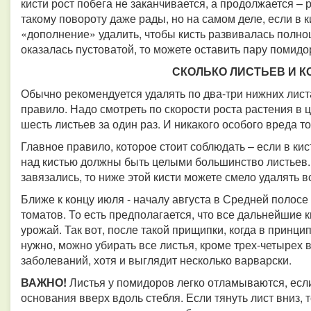
кисти рост побега не заканчивается, а продолжается – 
такому повороту даже рады, но на самом деле, если в к
«дополнение» удалить, чтобы кисть развивалась полноц
оказалась пустоватой, то можете оставить пару помид
СКОЛЬКО ЛИСТЬЕВ И К
Обычно рекомендуется удалять по два-три нижних лист
правило. Надо смотреть по скорости роста растения в ц
шесть листьев за один раз. И никакого особого вреда т
Главное правило, которое стоит соблюдать – если в кис
над кистью должны быть целыми большинство листьев. 
завязались, то ниже этой кисти можете смело удалять в
Ближе к концу июля - началу августа в Средней поло
томатов. То есть предполагается, что все дальнейшие 
урожай. Так вот, после такой прищипки, когда в принц
нужно, можно убирать все листья, кроме трех-четырех
заболеваний, хотя и выглядит несколько варварски.
ВАЖНО!
Листья у помидоров легко отламываются, если
основания вверх вдоль стебля. Если тянуть лист вниз, 