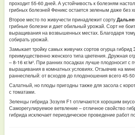
проходит 55-60 дней. А устойчивость к болезням насто
грибных болезней Феникс остается зеленым даже без х
Второе место по живучести принадлежит сорту
Дальне
грибные болезни и дает обильный урожай. Сорт не бои
выращивания на возвышенных местах. Благодаря тому,
собирать урожай.
Замыкает тройку самых живучих сортов огурца гибрид
преимущественно женского типа цветения. Дружная о
– 8-16 кг/м². При ранних посадках лучше плодоносит с
выращивания в комнатных условиях. Отзывчив на мине
раннеспелый: от всходов до плодоношения всего 45-50
Салатный, но плоды пригодны также для засола с коро
с томатами.
Зеленцы гибрида Зозуля F1 отличаются хорошим вкус
Саморегулируемое ветвление – отличное свойство гибр
гибрида исключает периодическое проведение работ п