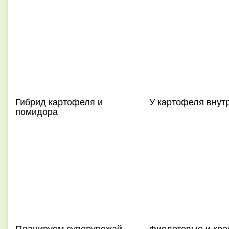
Гибрид картофеля и
У картофеля внутр
помидора
Планируем суперурожай
Фиолетовые и кра