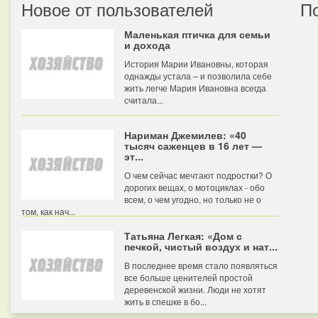
Новое от пользователей
П
Маленькая птичка для семьи
и дохода
История Марии Ивановны, которая
однажды устала – и позволила себе
жить легче Мария Ивановна всегда
считала...
Нариман Джемилев: «40
тысяч саженцев в 16 лет —
эт...
О чем сейчас мечтают подростки? О
дорогих вещах, о мотоциклах - обо
всем, о чем угодно, но только не о
том, как нач...
Татьяна Легкая: «Дом с
печкой, чистый воздух и нат...
В последнее время стало появляться
все больше ценителей простой
деревенской жизни. Люди не хотят
жить в спешке в бо...