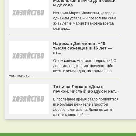
Маленькая птичка для семьи
и дохода
История Марии Ивановны, которая
однажды устала – и позволила себе
жить легче Мария Ивановна всегда
считала...
Нариман Джемилев: «40
тысяч саженцев в 16 лет —
эт...
О чем сейчас мечтают подростки? О
дорогих вещах, о мотоциклах - обо
всем, о чем угодно, но только не о
том, как нач...
Татьяна Легкая: «Дом с
печкой, чистый воздух и нат...
В последнее время стало появляться
все больше ценителей простой
деревенской жизни. Люди не хотят
жить в спешке в бо...