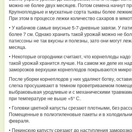
можно не более двух месяцев. Потом семена начнут про
Крупноплодные и мускатные сорта тыквы более лежкие
При этом в процессе лежки количество сахаров в мякот
• У кабачков самые вкусные 5-7-дневные завязи. У пат
более 7 см. Однако хранить такой урожай можно не бол
патиссоны не так вкусны и полезны, зато они могут леж
месяца.
• Некоторые огородники считают, что корнеплоды надо
такой урожай хранится лучше. На самом же деле их надо
заморозков верхушки корнеплодов покрываются микрот
После уборки корнеплодов у них удаляют ботву, остави
слегка просушивают в темном проветриваемом помещен
выбраковывая уродливые и с механическими травмами 
при температуре не выше +5° С.
• Головки цветной капусты срезают плотными, без расс
Помещенные в полиэтиленовые пакеты и в холодильник,
февраля.
• Пекинскую капусту срезают до наступления заморозко