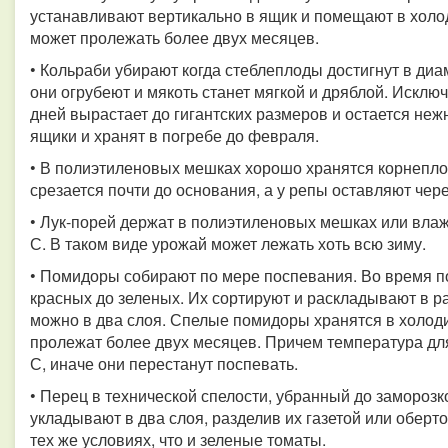
устанавливают вертикально в ящик и помещают в холоди
может пролежать более двух месяцев.
• Кольраби убирают когда стеблеплоды достигнут в диам
они огрубеют и мякоть станет мягкой и дряблой. Исключ
дней вырастает до гигантских размеров и остается не
ящики и хранят в погребе до февраля.
• В полиэтиленовых мешках хорошо хранятся корнеплод
срезается почти до основания, а у репы оставляют чер
• Лук-порей держат в полиэтиленовых мешках или влаж
С. В таком виде урожай может лежать хоть всю зиму.
• Помидоры собирают по мере поспевания. Во время п
красных до зеленых. Их сортируют и раскладывают в 
можно в два слоя. Спелые помидоры хранятся в холоди
пролежат более двух месяцев. Причем температура дл
С, иначе они перестанут поспевать.
• Перец в технической спелости, убранный до заморозк
укладывают в два слоя, разделив их газетой или оберт
тех же условиях, что и зеленые томаты.