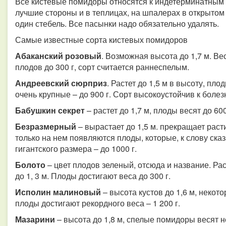
Все кистевые помидоры относятся к индетерминатным 
лучшие стороны и в теплицах, на шпалерах в открытом
один стебель. Все пасынки надо обязательно удалять.
Самые известные сорта кистевых помидоров
Абаканский розовый
. Возможная высота до 1,7 м. Ве
плодов до 300 г, сорт считается раннеспелым.
Андреевский сюрприз
. Растет до 1,5 м в высоту, пло
очень крупные – до 900 г. Сорт высокоустойчив к болез
Бабушкин секрет
– растет до 1,7 м, плоды весят до 600
Безразмерный
– вырастает до 1,5 м. прекращает расти
только на нем появляются плоды, которые, к слову сказ
гигантского размера – до 1000 г.
Болото
– цвет плодов зеленый, отсюда и название. Рас
до 1, 3 м. Плоды достигают веса до 300 г.
Исполин малиновый
– высота кустов до 1,6 м, некот
плоды достигают рекордного веса – 1 200 г.
Мазарини
– высота до 1,8 м, спелые помидоры весят н