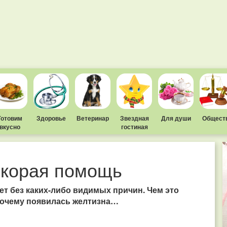
Готовим
Здоровье
Ветеринар
Звездная
Для души
Общест
вкусно
гостиная
скорая помощь
ет без каких-либо видимых причин. Чем это
, почему появилась желтизна…