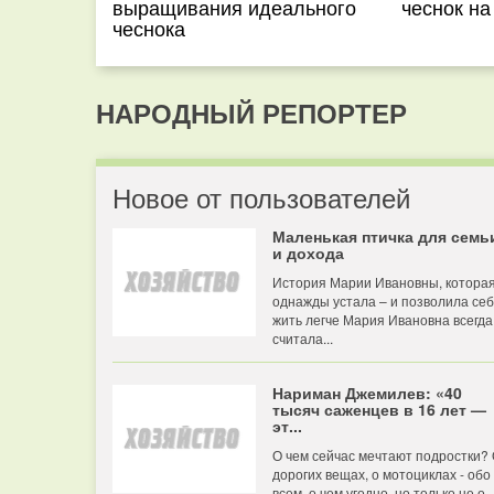
выращивания идеального
чеснок на
чеснока
НАРОДНЫЙ РЕПОРТЕР
Новое от пользователей
Маленькая птичка для семь
и дохода
История Марии Ивановны, котора
однажды устала – и позволила се
жить легче Мария Ивановна всегда
считала...
Нариман Джемилев: «40
тысяч саженцев в 16 лет —
эт...
О чем сейчас мечтают подростки?
дорогих вещах, о мотоциклах - обо
всем, о чем угодно, но только не о