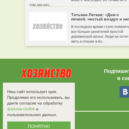
том, как нач...
Татьяна Легкая: «Дом с
печкой, чистый воздух и нат
В последнее время стало появлят
все больше ценителей простой
деревенской жизни. Люди не хотят
жить в спешке в бо...
Подпишит
в со
Все права защищены.
Наш сайт использует куки.
©2008-2017 - "Хозяйство"
Продолжая его использовать, вы
даете согласие на обработку
файлов cookie
и
пользовательских данных.
ПОНЯТНО