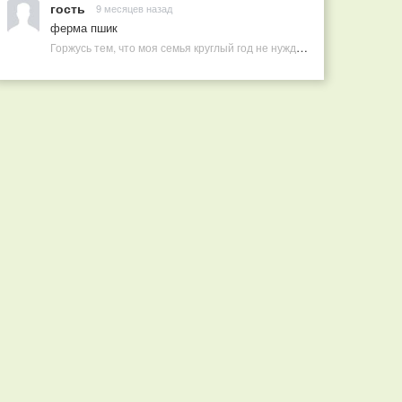
гость
9 месяцев назад
ферма пшик
Горжусь тем, что моя семья круглый год не нуждается в покупных витаминах