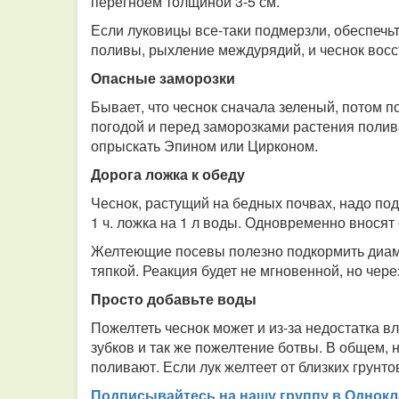
перегноем толщиной 3-5 см.
Если луковицы все-таки подмерзли, обеспечь
поливы, рыхление междурядий, и чеснок восс
Опасные заморозки
Бывает, что чеснок сначала зеленый, потом п
погодой и перед заморозками растения полив
опрыскать Эпином или Цирконом.
Дорога ложка к обеду
Чеснок, растущий на бедных почвах, надо по
1 ч. ложка на 1 л воды. Одновременно вносят 
Желтеющие посевы полезно подкормить диам
тяпкой. Реакция будет не мгновенной, но чере
Просто добавьте воды
Пожелтеть чеснок может и из-за недостатка в
зубков и так же пожелтение ботвы. В общем, н
поливают. Если лук желтеет от близких грунто
Подписывайтесь на нашу группу в Однокл