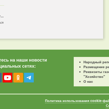
...
ься
есь на наши новости
Народный реп
циальных сетях:
Размещение р
Реквизиты газ
"Хозяйство"
О нас
Политика использования cookie-фа
С