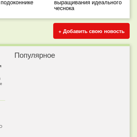
 подоконнике
выращивания идеального
чеснока
+ Добавить свою новость
Популярное
и
я
бе
 О