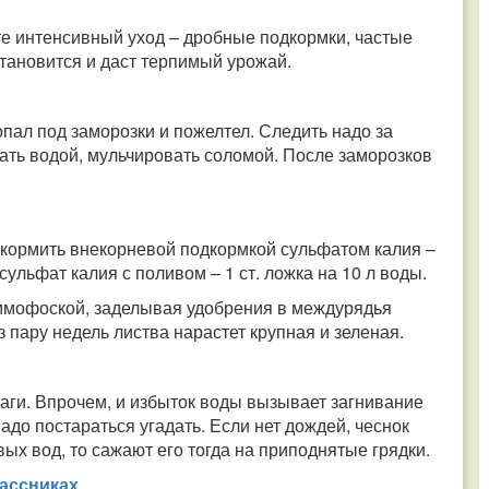
те интенсивный уход – дробные подкормки, частые
тановится и даст терпимый урожай.
опал под заморозки и пожелтел. Следить надо за
ать водой, мульчировать соломой. После заморозков
дкормить внекорневой подкормкой сульфатом калия –
сульфат калия с поливом – 1 ст. ложка на 10 л воды.
мофоской, заделывая удобрения в междурядья
з пару недель листва нарастет крупная и зеленая.
лаги. Впрочем, и избыток воды вызывает загнивание
адо постараться угадать. Если нет дождей, чеснок
вых вод, то сажают его тогда на приподнятые грядки.
ассниках