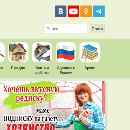
во
Про дом
Охота и
Сделано в
Архив
рыбалка
России