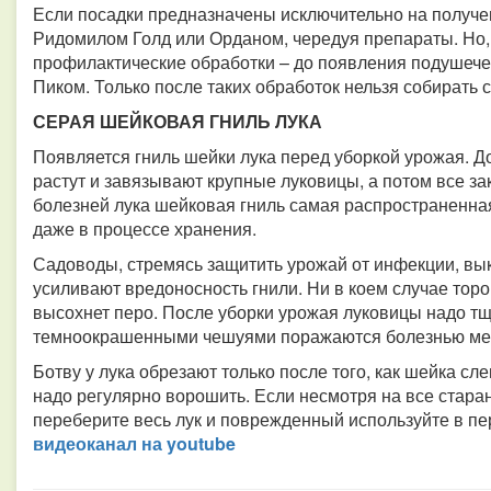
Если посадки предназначены исключительно на получен
Ридомилом Голд или Орданом, чередуя препараты. Но, 
профилактические обработки – до появления подушеч
Пиком. Только после таких обработок нельзя собирать с
СЕРАЯ ШЕЙКОВАЯ ГНИЛЬ ЛУКА
Появляется гниль шейки лука перед уборкой урожая. До
растут и завязывают крупные луковицы, а потом все за
болезней лука шейковая гниль самая распространенна
даже в процессе хранения.
Садоводы, стремясь защитить урожай от инфекции, вы
усиливают вредоносность гнили. Ни в коем случае торо
высохнет перо. После уборки урожая луковицы надо тщ
темноокрашенными чешуями поражаются болезнью м
Ботву у лука обрезают только после того, как шейка сл
надо регулярно ворошить. Если несмотря на все стар
переберите весь лук и поврежденный используйте в п
видео­канал на youtube