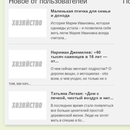
Новое от пользователей
П
Маленькая птичка для семьи
и дохода
История Марии Ивановны, которая
однажды устала – и позволила себе
жить легче Мария Ивановна всегда
считала...
Нариман Джемилев: «40
тысяч саженцев в 16 лет —
эт...
О чем сейчас мечтают подростки? О
дорогих вещах, о мотоциклах - обо
всем, о чем угодно, но только не о
том, как нач...
Татьяна Легкая: «Дом с
печкой, чистый воздух и нат...
В последнее время стало появляться
все больше ценителей простой
деревенской жизни. Люди не хотят
жить в спешке в бо...