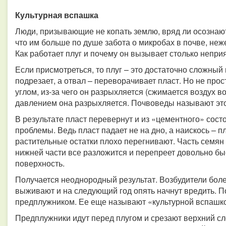
Культурная
вспашка
Люди, призывающие не копать землю, вряд ли осознают
что им больше по душе забота о микробах в почве, неж
Как работает плуг и почему он вызывает столько непри
Если присмотреться, то плуг – это достаточно сложный 
подрезает, а отвал – переворачивает пласт. Но не про
углом, из-за чего он разрыхляется (сжимается воздух в
давлением она разрыхляется. Почвоведы называют эт
В результате пласт перевернут и из «цементного» сост
проблемы. Ведь пласт падает не на дно, а наискось – пл
растительные остатки плохо перегнивают. Часть семян
нижней части все разложится и перепреет довольно бы
поверхность.
Получается неоднородный результат. Возбудители боле
выживают и на следующий год опять начнут вредить. П
предплужником. Ее еще называют «культурной вспашк
Предплужники идут перед плугом и срезают верхний сл