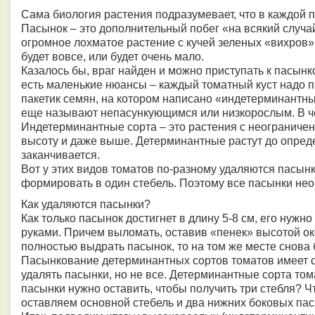
Сама биология растения подразумевает, что в каждой п
Пасынок – это дополнительный побег «на всякий случай
огромное лохматое растение с кучей зеленых «вихров»,
будет вовсе, или будет очень мало.
Казалось бы, враг найден и можно приступать к пасынк
есть маленькие нюансы – каждый томатный куст надо п
пакетик семян, на котором написано «индетерминантны
еще называют непасункующимся или низкорослым. В че
Индетерминантные сорта – это растения с неограничен
высоту и даже выше. Детерминантные растут до опреде
заканчивается.
Вот у этих видов томатов по-разному удаляются пасы
формировать в один стебель. Поэтому все пасынки нео
Как удаляются пасынки?
Как только пасынок достигнет в длину 5-8 см, его нуж
руками. Причем выломать, оставив «пенек» высотой око
полностью выдрать пасынок, то на том же месте снова
Пасынкование детерминантных сортов томатов имеет с
удалять пасынки, но не все. Детерминантные сорта том
пасынки нужно оставить, чтобы получить три стебля? Ч
оставляем основной стебель и два нижних боковых па