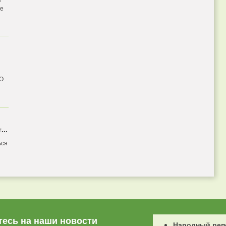
бе
 О
...
ься
есь на наши новости
Народный реп