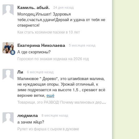
Камиль. абый.
24 дня назад
Молодец,Ильшат! Здоровья
тебе,счастья,удачи!Дерзай и удача от тебя не
отвернется!
Как стать хозяином пасеки в 10 лет
Екатерина Николаева
5 месяцев назад
А где скорпионы?
Гороскоп по знакам зодиака на 2026 год
Ли
6 месяцев назад
Малиновое " Дерево", это штамбовая малина,
не нуждающая опоры. Урожай отличный, к
зиме подрезается на высоте 1,5 , срезают всё
верхние ветки,
ещё
Товарищи, это РАЗВОД! Почему малиновых деревьев не бывает, или Как ушлые продавцы наживаются на мечтах садоводов
людмила
8 месяцев назад
а зачем яйцо?
Рулет из фарша с сыром в духовке