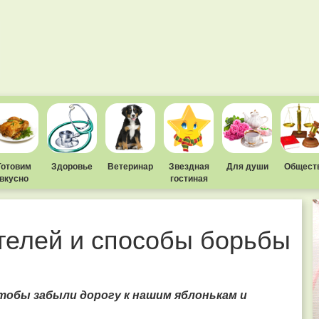
Готовим
Здоровье
Ветеринар
Звездная
Для души
Общест
вкусно
гостиная
телей и способы борьбы
чтобы забыли дорогу к нашим яблонькам и