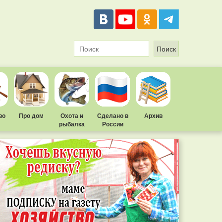
во
Про дом
Охота и
Сделано в
Архив
рыбалка
России