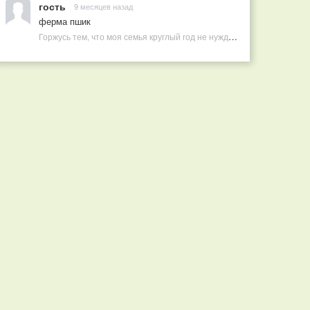
гость
9 месяцев назад
ферма пшик
Горжусь тем, что моя семья круглый год не нуждается в покупных витаминах