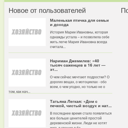
Новое от пользователей
П
Маленькая птичка для семьи
и дохода
История Марии Ивановны, которая
однажды устала – и позволила себе
жить легче Мария Ивановна всегда
считала...
Нариман Джемилев: «40
тысяч саженцев в 16 лет —
эт...
О чем сейчас мечтают подростки? О
дорогих вещах, о мотоциклах - обо
всем, о чем угодно, но только не о
том, как нач...
Татьяна Легкая: «Дом с
печкой, чистый воздух и нат...
В последнее время стало появляться
все больше ценителей простой
деревенской жизни. Люди не хотят
жить в спешке в бо...