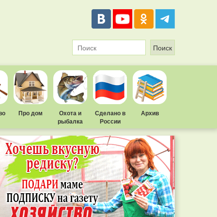
во
Про дом
Охота и
Сделано в
Архив
рыбалка
России