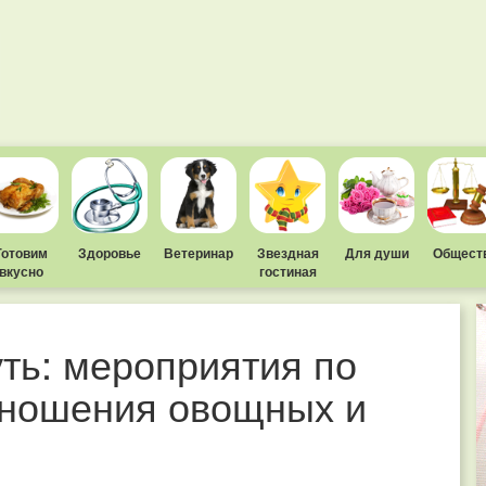
Готовим
Здоровье
Ветеринар
Звездная
Для души
Общест
вкусно
гостиная
уть: мероприятия по
ношения овощных и