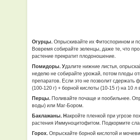
Огурцы.
Опрыскивайте их Фитоспорином и пол
Вовремя собирайте зеленцы, даже те, что про
растение прекратит плодоношение.
Помидоры. У
далите нижние листья, опрыск
неделю не собирайте урожай, потом плоды отп
препаратов. Если это не позволит сдержать 
(100-120 г) + борной кислоты (10-15 г) на 10 л
Перцы.
Поливайте почаще и пообильнее. Опры
воды) или Маг-Бором.
Баклажаны. Н
акройте пленкой при угрозе п
растения Иммуноцитофитом. Подкормите слаб
Горох.
Опрыскайте борной кислотой и мочевино