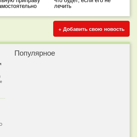
амостоятельно
лечить
+ Добавить свою новость
Популярное
и
я
бе
 О