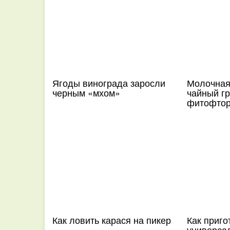
Ягоды винограда заросли
Молочная
черным «мхом»
чайный гр
фитофтор
Как ловить карася на пикер
Как приго
универса