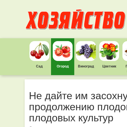
Сад
Огород
Виноград
Цветник
Не дайте им засохн
продолжению плодо
плодовых культур