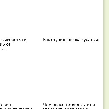
 сыворотка и
Как отучить щенка кусаться
иб от
ы...
товить
Чем опасен холецистит и
льную приправу
что будет, если его не