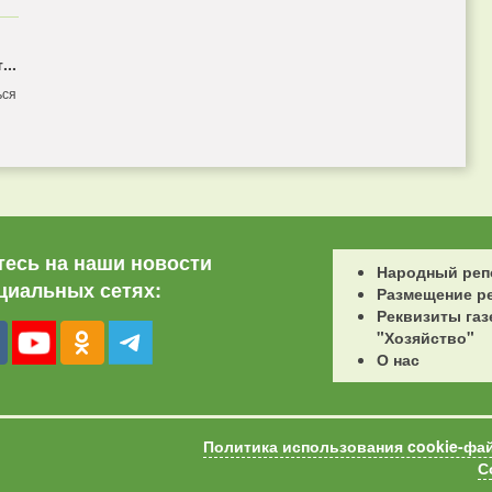
...
ься
есь на наши новости
Народный реп
циальных сетях:
Размещение р
Реквизиты газ
"Хозяйство"
О нас
Политика использования cookie-фа
С