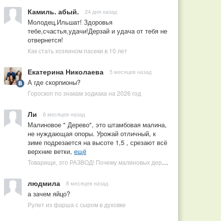
Камиль. абый.
24 дня назад
Молодец,Ильшат! Здоровья
тебе,счастья,удачи!Дерзай и удача от тебя не
отвернется!
Как стать хозяином пасеки в 10 лет
Екатерина Николаева
5 месяцев назад
А где скорпионы?
Гороскоп по знакам зодиака на 2026 год
Ли
6 месяцев назад
Малиновое " Дерево", это штамбовая малина,
не нуждающая опоры. Урожай отличный, к
зиме подрезается на высоте 1,5 , срезают всё
верхние ветки,
ещё
Товарищи, это РАЗВОД! Почему малиновых деревьев не бывает, или Как ушлые продавцы наживаются на мечтах садоводов
людмила
8 месяцев назад
а зачем яйцо?
Рулет из фарша с сыром в духовке