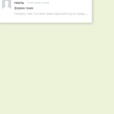
гость
9 месяцев назад
ферма пшик
Горжусь тем, что моя семья круглый год не нуждается в покупных витаминах