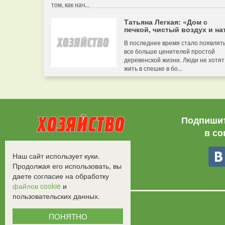
том, как нач...
Татьяна Легкая: «Дом с
печкой, чистый воздух и нат
В последнее время стало появлят
все больше ценителей простой
деревенской жизни. Люди не хотят
жить в спешке в бо...
Подпишит
в со
Все права защищены.
Наш сайт использует куки.
©2008-2017 - "Хозяйство"
Продолжая его использовать, вы
даете согласие на обработку
файлов cookie
и
пользовательских данных.
ПОНЯТНО