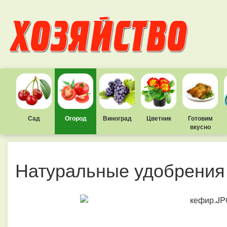
Сад
Огород
Виноград
Цветник
Готовим
вкусно
Натуральные удобрения