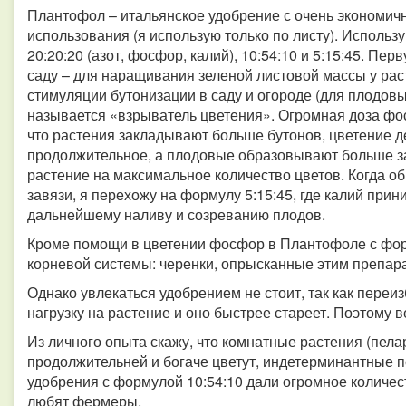
Плантофол – итальянское удобрение с очень экономич
использования (я использую только по листу). Использ
20:20:20 (азот, фосфор, калий), 10:54:10 и 5:15:45. Пер
саду – для наращивания зеленой листовой массы у рас
стимуляции бутонизации в саду и огороде (для плодовы
называется «взрыватель цветения». Огромная доза фос
что растения закладывают больше бутонов, цветение д
продолжительное, а плодовые образовывают больше за
растение на максимальное количество цветов. Когда об
завязи, я перехожу на формулу 5:15:45, где калий при
дальнейшему наливу и созреванию плодов.
Кроме помощи в цветении фосфор в Плантофоле с форм
корневой системы: черенки, опрысканные этим препара
Однако увлекаться удобрением не стоит, так как переи
нагрузку на растение и оно быстрее стареет. Поэтому 
Из личного опыта скажу, что комнатные растения (пела
продолжительней и богаче цветут, индетерминантные 
удобрения с формулой 10:54:10 дали огромное количест
любят фермеры.