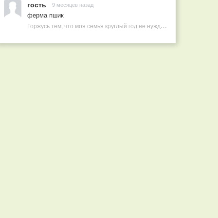
гость
9 месяцев назад
ферма пшик
Горжусь тем, что моя семья круглый год не нуждается в покупных витаминах