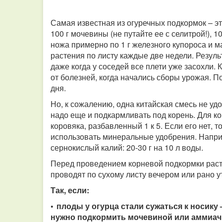
Самая известная из огуречных подкормок – эт
100 г мочевины (не путайте ее с селитрой!), 1
ножа примерно по 1 г железного купороса и 
растения по листу каждые две недели. Резуль
даже когда у соседей все плети уже засохли
от болезней, когда начались сборы урожая. П
дня.
Но, к сожалению, одна китайская смесь не удо
надо еще и подкармливать под корень. Для к
коровяка, разбавленный 1 к 5. Если его нет,
использовать минеральные удобрения. Наприм
сернокислый калий: 20-30 г на 10 л воды.
Перед проведением корневой подкормки раст
проводят по сухому листу вечером или рано у
Так, если:
• плоды у огурца стали сужаться к носику
нужно подкормить мочевиной или аммиач