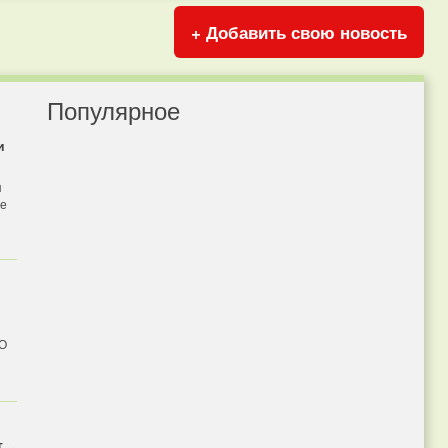
+ Добавить свою новость
Популярное
и
я
бе
 О
...