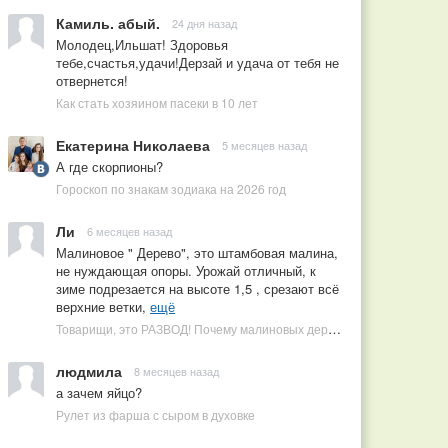
Камиль. абый.
24 дня назад
Молодец,Ильшат! Здоровья
тебе,счастья,удачи!Дерзай и удача от тебя не
отвернется!
Как стать хозяином пасеки в 10 лет
Екатерина Николаева
5 месяцев назад
А где скорпионы?
Гороскоп по знакам зодиака на 2026 год
Ли
6 месяцев назад
Малиновое " Дерево", это штамбовая малина,
не нуждающая опоры. Урожай отличный, к
зиме подрезается на высоте 1,5 , срезают всё
верхние ветки,
ещё
Товарищи, это РАЗВОД! Почему малиновых деревьев не бывает, или Как ушлые продавцы наживаются на мечтах садоводов
людмила
8 месяцев назад
а зачем яйцо?
Рулет из фарша с сыром в духовке