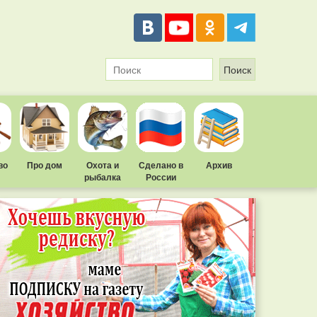
во
Про дом
Охота и
Сделано в
Архив
рыбалка
России