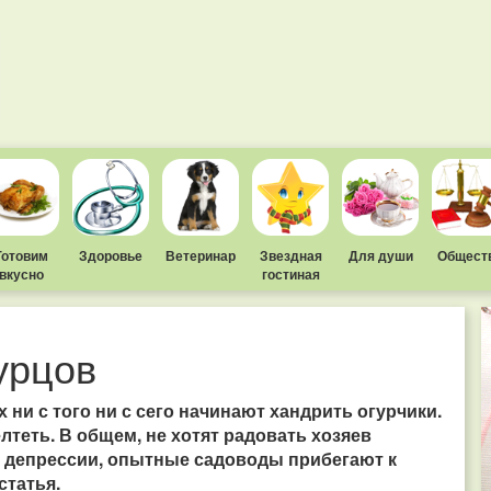
Готовим
Здоровье
Ветеринар
Звездная
Для души
Общест
вкусно
гостиная
урцов
 ни с того ни с сего начинают хандрить огурчики.
елтеть. В общем, не хотят радовать хозяев
з депрессии, опытные садоводы прибегают к
статья.