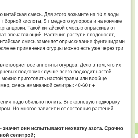
о китайская смесь. Для этого возьмите на 10 л воды
0 г борной кислоты, 5 г медного купороса и на кончике
марганцовки. Такой китайской смесью опрыскивают
тат впечатляющий. Растения растут и плодоносят,
. Китайская смесь заменяет опрыскивание фунгицидами
осле ее применения огурцы можно есть уже через три
влетворяет все аппетиты огурцов. Дело в том, что их
орневых подкормок лучше всего подходит настой
 то можно приготовить настой травы или вообще
ер, смесь аммиачной селитры: 40-60 г +
ения надо обильно полить. Внекорневую подкормку
тром. Но многое зависит и от состояния растений.
 – значит они испытывают нехватку азота. Срочно
ной селитрой;