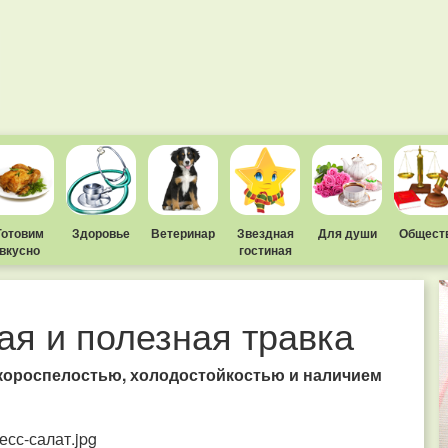
Готовим
Здоровье
Ветеринар
Звездная
Для души
Общест
вкусно
гостиная
ая и полезная травка
скороспелостью, холодостойкостью и наличием