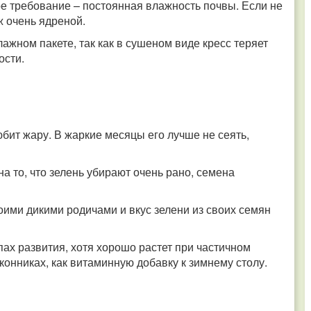
ое требование – постоянная влажность почвы. Если не
уж очень ядреной.
лажном пакете, так как в сушеном виде кресс теряет
ости.
юбит жару. В жаркие месяцы его лучше не сеять,
а то, что зелень убирают очень рано, семена
воими дикими родичами и вкус зелени из своих семян
пах развития, хотя хорошо растет при частичном
онниках, как витаминную добавку к зимнему столу.