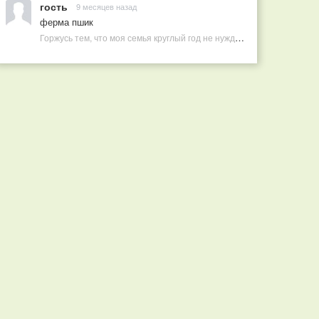
гость
9 месяцев назад
ферма пшик
Горжусь тем, что моя семья круглый год не нуждается в покупных витаминах