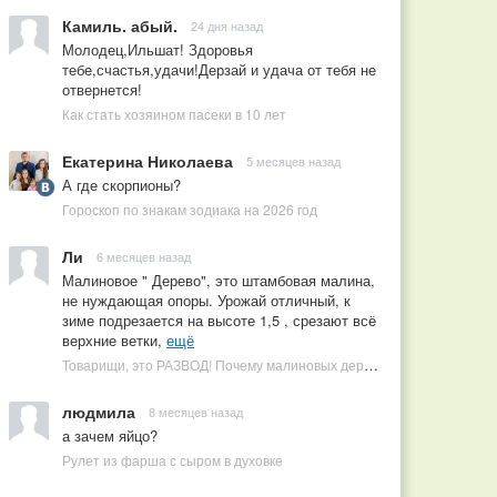
Камиль. абый.
24 дня назад
Молодец,Ильшат! Здоровья
тебе,счастья,удачи!Дерзай и удача от тебя не
отвернется!
Как стать хозяином пасеки в 10 лет
Екатерина Николаева
5 месяцев назад
А где скорпионы?
Гороскоп по знакам зодиака на 2026 год
Ли
6 месяцев назад
Малиновое " Дерево", это штамбовая малина,
не нуждающая опоры. Урожай отличный, к
зиме подрезается на высоте 1,5 , срезают всё
верхние ветки,
ещё
Товарищи, это РАЗВОД! Почему малиновых деревьев не бывает, или Как ушлые продавцы наживаются на мечтах садоводов
людмила
8 месяцев назад
а зачем яйцо?
Рулет из фарша с сыром в духовке