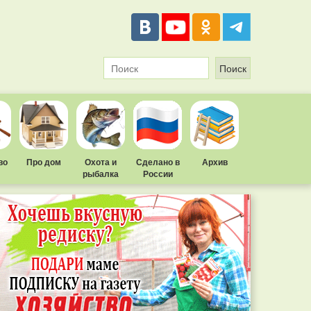
во
Про дом
Охота и
Сделано в
Архив
рыбалка
России