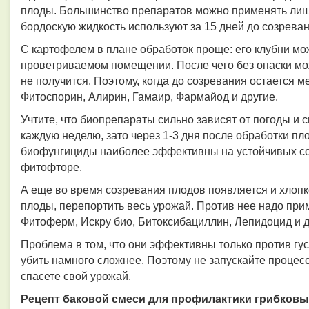
плоды. Большинство препаратов можно применять лишь
бордоскую жидкость используют за 15 дней до созрева
С картофелем в плане обработок проще: его клубни мо
проветриваемом помещении. После чего без опаски мо
не получится. Поэтому, когда до созревания остается м
Фитоспорин, Алирин, Гамаир, Фармайод и другие.
Учтите, что биопрепараты сильно зависят от погоды и 
каждую неделю, зато через 1-3 дня после обработки пл
биофунгициды наиболее эффективны на устойчивых со
фитофторе.
А еще во время созревания плодов появляется и хлопк
плоды, перепортить весь урожай. Против нее надо при
Фитоферм, Искру био, Битоксибациллин, Лепидоцид и д
Проблема в том, что они эффективны только против гу
убить намного сложнее. Поэтому не запускайте процес
спасете свой урожай.
Рецепт баковой смеси для профилактики грибковы