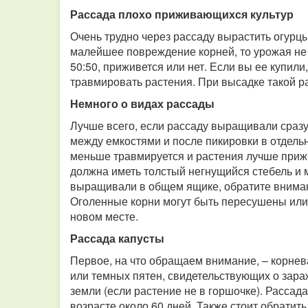
Рассада плохо приживающихся культур
Очень трудно через рассаду вырастить огурцы,
малейшее повреждение корней, то урожая не б
50:50, приживется или нет. Если вы ее купил
травмировать растения. При высадке такой р
Немного о видах рассады
Лучше всего, если рассаду выращивали сразу
между емкостями и после пикировки в отдельн
меньше травмируется и растения лучше приж
должна иметь толстый негнущийся стебель и 
выращивали в общем ящике, обратите вниман
Оголенные корни могут быть пересушены или 
новом месте.
Рассада капусты
Первое, на что обращаем внимание, – корнев
или темных пятен, свидетельствующих о зара
земли (если растение не в горшочке). Рассада
возрасте около 60 дней. Также стоит обратит