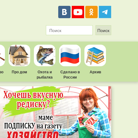
во
Про дом
Охота и
Сделано в
Архив
рыбалка
России