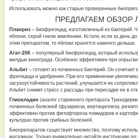
Использовать можно как старые проверенные биопрепа
ПРЕДЛАГАЕМ ОБЗОР 
Планриз
– биофунгицид, изготовленный из бактерий. 
яблони, серой гнили земляники. Кстати, если за день 
этим препаратом, то яблоки хранятся намного дольше.
Агат-25К
– популярный биофунгицид, который использу
милдью винограда. Особенно эффективен при опрыски
Альбит
– готовят из почвенных бактерий. Он сочетает 
фунгицида и удобрения. При его применении увеличив
засухоустойчивость растений, улучшается их сопротив
Альбит снимет стресс с рассады при пересадке ее в от
Глиокладин
(аналог старинного препарата Триходерми
почвенных болезней (фузариоза, вертициллеза, ризокт
эффективен против фитофтороза помидоров и картофе
культурах против грибных болезней.
Биопрепаратов существует множество, поэтому использ
магазинах. Только внимательно читайте инструкцию п