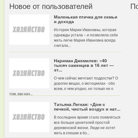
Новое от пользователей
П
Маленькая птичка для семьи
и дохода
История Марии Ивановны, которая
однажды устала – и позволила себе
жить легче Мария Ивановна всегда
считала...
Нариман Джемилев: «40
тысяч саженцев в 16 лет —
эт...
О чем сейчас мечтают подростки? О
дорогих вещах, о мотоциклах - обо
всем, о чем угодно, но только не о
том, как нач...
Татьяна Легкая: «Дом с
печкой, чистый воздух и нат...
В последнее время стало появляться
все больше ценителей простой
деревенской жизни. Люди не хотят
жить в спешке в бо...