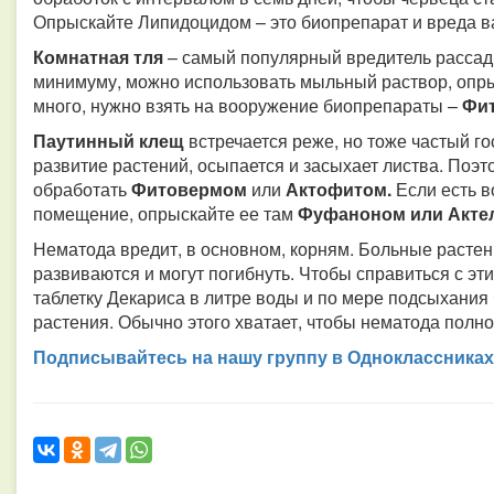
Опрыскайте Липидоцидом – это биопрепарат и вреда в
Комнатная тля
– самый популярный вредитель рассады
минимуму, можно использовать мыльный раствор, опрыс
много, нужно взять на вооружение биопрепараты –
Фит
Паутинный клещ
встречается реже, но тоже частый гос
развитие растений, осыпается и засыхает листва. Поэ
обработать
Фитовермом
или
Актофитом.
Если есть в
помещение, опрыскайте ее там
Фуфаноном или Акте
Нематода вредит, в основном, корням. Больные расте
развиваются и могут погибнуть. Чтобы справиться с э
таблетку Декариса в литре воды и по мере подсыхания
растения. Обычно этого хватает, чтобы нематода полн
Подписывайтесь на нашу группу в Одноклассниках