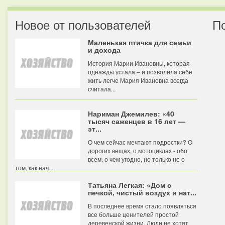
Новое от пользователей
П
Маленькая птичка для семьи
и дохода
История Марии Ивановны, которая
однажды устала – и позволила себе
жить легче Мария Ивановна всегда
считала...
Нариман Джемилев: «40
тысяч саженцев в 16 лет —
эт...
О чем сейчас мечтают подростки? О
дорогих вещах, о мотоциклах - обо
всем, о чем угодно, но только не о
том, как нач...
Татьяна Легкая: «Дом с
печкой, чистый воздух и нат...
В последнее время стало появляться
все больше ценителей простой
деревенской жизни. Люди не хотят