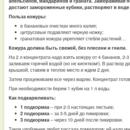
апельсинов, мандаринов и граната. Замораживая 
достают замороженные кубики, растворяют в воде
Польза кожуры:
в банановых очистках много калия;
цитрусовые подавляют черную ножку;
гранатовая кожура укрепляет стебли растений…
Кожура должна быть свежей, без плесени и гнили.
На 2 л концентрата надо взять кожуру от 4 бананов, 2-
заливаем горячей водой (но не кипятком!). В раствор д
крышкой, ставим в теплое место и ждем 2 дня.
Затем процеживаем все через марлю. Концентрат готов
При необходимости берем 1 кубик на 1 л воды.
Как подкармливать:
1 подкормка
– при 2-3 настоящих листьев;
2 подкормка
– за 3-5 дней до пикировки;
3 подкормка
– через 10 дней после пикировки.
Такое удобрение любит рассада помидоров: ей надо мно