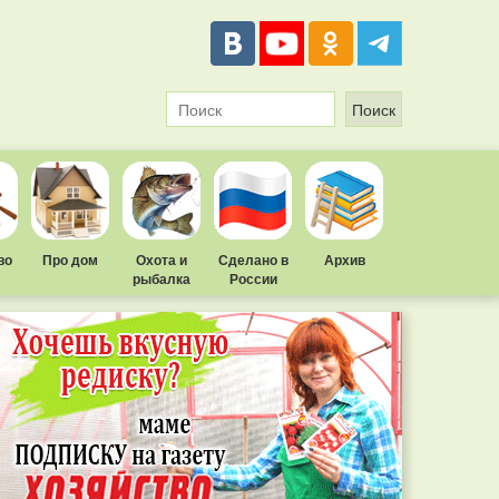
во
Про дом
Охота и
Сделано в
Архив
рыбалка
России