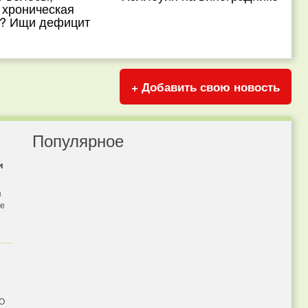
 хроническая
ь? Ищи дефицит
+ Добавить свою новость
Популярное
и
я
бе
 О