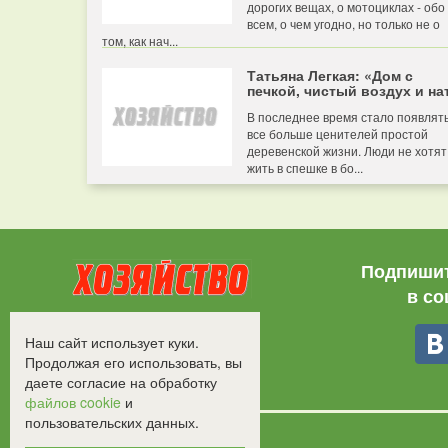
дорогих вещах, о мотоциклах - обо
всем, о чем угодно, но только не о
том, как нач...
Татьяна Легкая: «Дом с
печкой, чистый воздух и нат
В последнее время стало появлят
все больше ценителей простой
деревенской жизни. Люди не хотят
жить в спешке в бо...
Подпишит
в со
Все права защищены.
Наш сайт использует куки.
©2008-2017 - "Хозяйство"
Продолжая его использовать, вы
даете согласие на обработку
файлов cookie
и
пользовательских данных.