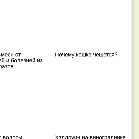
смеси от
Почему кошка чешется?
й и болезней из
ратов
 волосы,
Хэллоуин на винограднике