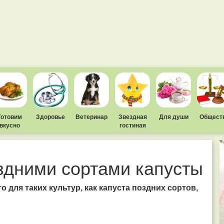
Готовим
Здоровье
Ветеринар
Звездная
Для души
Общест
вкусно
гостиная
оздними сортами капусты
то для таких культур, как капуста поздних сортов,