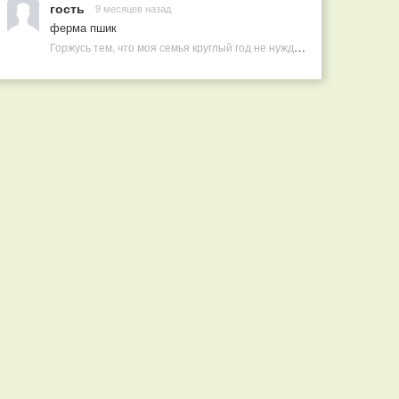
гость
9 месяцев назад
ферма пшик
Горжусь тем, что моя семья круглый год не нуждается в покупных витаминах