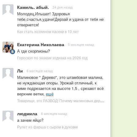
Камиль. абый.
24 дня назад
Молодец,Ильшат! Здоровья
тебе,счастья,удачи!Дерзай и удача от тебя не
отвернется!
Как стать хозяином пасеки в 10 лет
Екатерина Николаева
5 месяцев назад
А где скорпионы?
Гороскоп по знакам зодиака на 2026 год
Ли
6 месяцев назад
Малиновое " Дерево", это штамбовая малина,
не нуждающая опоры. Урожай отличный, к
зиме подрезается на высоте 1,5 , срезают всё
верхние ветки,
ещё
Товарищи, это РАЗВОД! Почему малиновых деревьев не бывает, или Как ушлые продавцы наживаются на мечтах садоводов
людмила
8 месяцев назад
а зачем яйцо?
Рулет из фарша с сыром в духовке