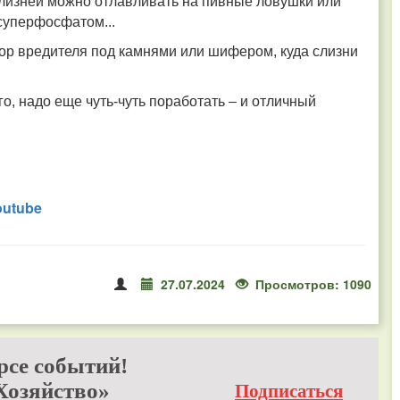
Слизней можно отлавливать на пивные ловушки или
суперфосфатом...
ор вредителя под камнями или шифером, куда слизни
го, надо еще чуть-чуть поработать
–
и отличный
outube
27.07.2024
Просмотров: 1090
рсе событий!
Хозяйство»
Подписаться