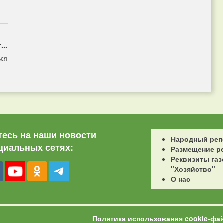
...
ься
есь на наши новости
Народный реп
циальных сетях:
Размещение р
Реквизиты газ
"Хозяйство"
О нас
Политика использования cookie-фа