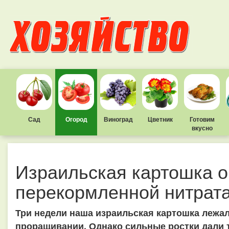
Сад
Огород
Виноград
Цветник
Готовим
вкусно
Израильская картошка о
перекормленной нитрат
Три недели наша израильская картошка лежал
проращивании. Однако сильные ростки дали т