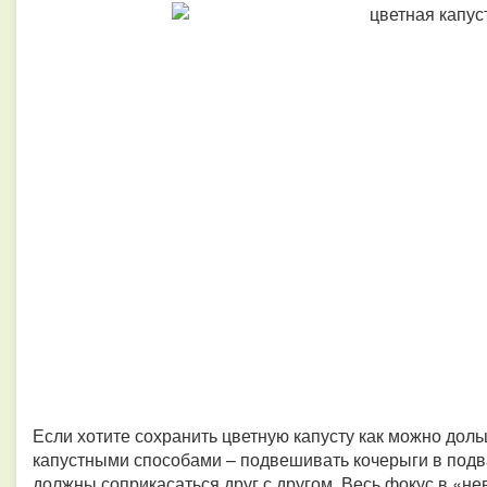
Если хотите сохранить цветную капусту как можно дол
капустными способами – подвешивать кочерыги в подва
должны соприкасаться друг с другом. Весь фокус в «не