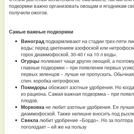
подкормки важно организовать овощам и ягодникам св
получили ожогов.
Самые важные подкормки
Виноград
подкармливают на стадии трех-пяти лис
воды; перед цветением азофоской или нитрофоской
горох диаммофоской, 30-40 г на 10 л воды.
Огурцы
поливают чаще других овощей, а поэтому
главные подкормки – при появлении первых усико
первых зеленцов − лучше не пропускать. Обычная 
спич. коробка нитрофоски.
Помидоры
обожают азотные удобрения. Но когда
из рациона. Самая важная подкормка − при появл
плодов.
Морковка
не любит азотные удобрения. Ее лучш
диаммофоской. Также нелишне вносить под рыхле
Свекла
любит удобрение «Бордо». Но за полтора 
поголодает – ей же на пользу