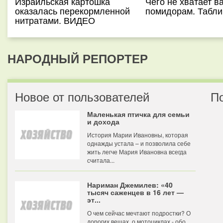
Израильская картошка
Чего не хватает 
оказалась перекормленной
помидорам. Табли
нитратами. ВИДЕО
НАРОДНЫЙ РЕПОРТЕР
Новое от пользователей
П
Маленькая птичка для семьи
и дохода
История Марии Ивановны, которая
однажды устала – и позволила себе
жить легче Мария Ивановна всегда
считала...
Нариман Джемилев: «40
тысяч саженцев в 16 лет —
эт...
О чем сейчас мечтают подростки? О
дорогих вещах, о мотоциклах - обо