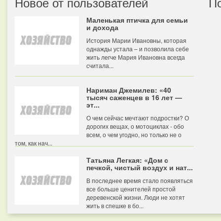
Новое от пользователей
П
Маленькая птичка для семьи
и дохода
История Марии Ивановны, которая
однажды устала – и позволила себе
жить легче Мария Ивановна всегда
считала...
Нариман Джемилев: «40
тысяч саженцев в 16 лет —
эт...
О чем сейчас мечтают подростки? О
дорогих вещах, о мотоциклах - обо
всем, о чем угодно, но только не о
том, как нач...
Татьяна Легкая: «Дом с
печкой, чистый воздух и нат...
В последнее время стало появляться
все больше ценителей простой
деревенской жизни. Люди не хотят
жить в спешке в бо...