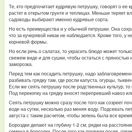
Те, кто предпочитает кудрявую петрушку, говорят о ее 
растет в открытом грунте и теплицах. Меньше теряет в
садоводы выбирают именно кудрявые сорта.
Но есть преимущества и у обычной петрушки. Она сохр
что за кучерявой никак не наблюдается. Кроме того, у н
корневой формы.
Но если речь о салатах, то украсить блюдо может тольк
свежем виде и для сушки, чтобы остаться с пряностью 
заморозка.
Перед тем как посадить петрушку, надо заблаговременн
разбивать грядку там, где росли капуста, огурцы, тык
Если же сеять петрушку после родственных культур, то
Под перекопку на грядку вносят перепревший навоз ил
Сеять петрушку можно сразу после того как созреет п
воде на сутки, несколько раз меняя воду. Подсевать п
августа с таким расчетом, чтобы зелень была все время
Бороздки делают на глубину 1-2 см, рядки на расстояни
семена в бороздки. После того как провели посев, гряд