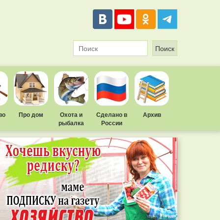
во
Про дом
Охота и
Сделано в
Архив
рыбалка
России