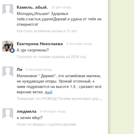
Камиль. абый.
23 дня назад
Молодец,Ильшат! Здоровья
тебе,счастья,удачи!Дерзай и удача от тебя не
отвернется!
Как стать хозяином пасеки в 10 лет
Екатерина Николаева
5 месяцев назад
А где скорпионы?
Гороскоп по знакам зодиака на 2026 год
Ли
6 месяцев назад
Малиновое " Дерево", это штамбовая малина,
не нуждающая опоры. Урожай отличный, к
зиме подрезается на высоте 1,5 , срезают всё
верхние ветки,
ещё
Товарищи, это РАЗВОД! Почему малиновых деревьев не бывает, или Как ушлые продавцы наживаются на мечтах садоводов
людмила
8 месяцев назад
а зачем яйцо?
Рулет из фарша с сыром в духовке