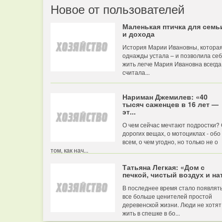
Новое от пользователей
Маленькая птичка для семь
и дохода
История Марии Ивановны, котора
однажды устала – и позволила се
жить легче Мария Ивановна всегда
считала...
Нариман Джемилев: «40
тысяч саженцев в 16 лет —
эт...
О чем сейчас мечтают подростки?
дорогих вещах, о мотоциклах - обо
всем, о чем угодно, но только не о
том, как нач...
Татьяна Легкая: «Дом с
печкой, чистый воздух и нат
В последнее время стало появлят
все больше ценителей простой
деревенской жизни. Люди не хотят
жить в спешке в бо...