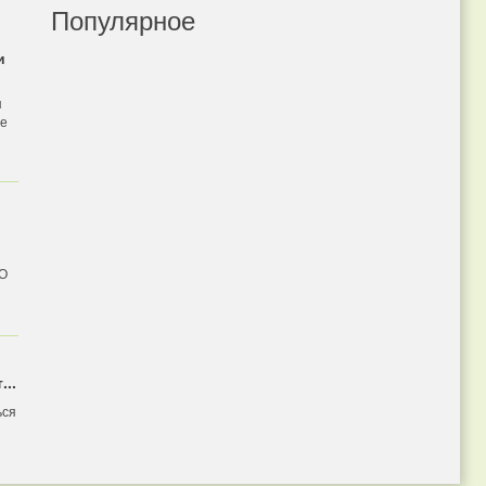
Популярное
и
я
бе
 О
...
ься