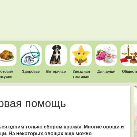
Готовим
Здоровье
Ветеринар
Звездная
Для души
Общест
вкусно
гостиная
ервая помощь
ься одним только сбором урожая. Многие овощи и
щи. На некоторых овощах еще можно