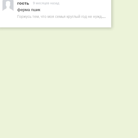
гость
9 месяцев назад
ферма пшик
Горжусь тем, что моя семья круглый год не нуждается в покупных витаминах