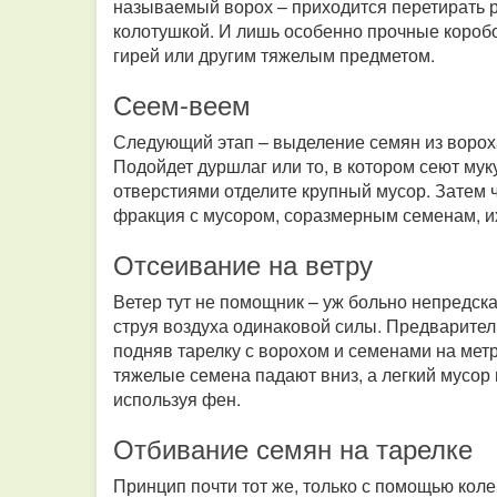
называемый ворох – приходится перетирать ру
колотушкой. И лишь особенно прочные коробо
гирей или другим тяжелым предметом.
Сеем-веем
Следующий этап – выделение семян из вороха 
Подойдет дуршлаг или то, в котором сеют му
отверстиями отделите крупный мусор. Затем ч
фракция с мусором, соразмерным семенам, и
Отсеивание на ветру
Ветер тут не помощник – уж больно непредска
струя воздуха одинаковой силы. Предваритель
подняв тарелку с ворохом и семенами на мет
тяжелые семена падают вниз, а легкий мусор 
используя фен.
Отбивание семян на тарелке
Принцип почти тот же, только с помощью кол