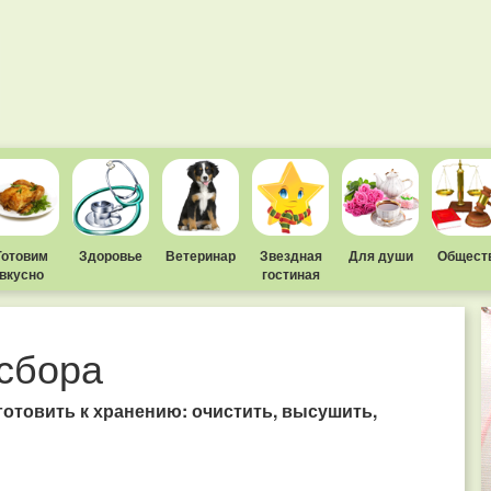
Готовим
Здоровье
Ветеринар
Звездная
Для души
Общест
вкусно
гостиная
сбора
готовить к хранению: очистить, высушить,