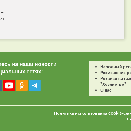
...
ься
есь на наши новости
Народный реп
циальных сетях:
Размещение р
Реквизиты газ
"Хозяйство"
О нас
Политика использования cookie-фа
С