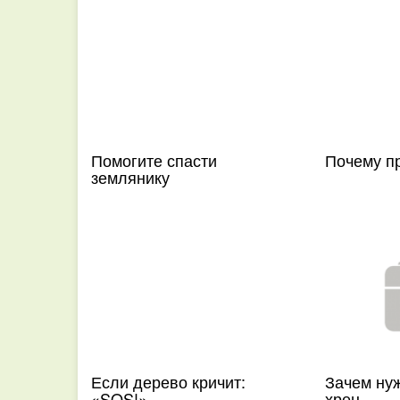
Помогите спасти
Почему п
землянику
Если дерево кричит:
Зачем ну
«SOS!»
хрен