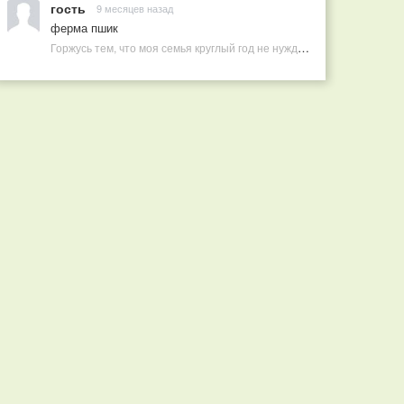
гость
9 месяцев назад
ферма пшик
Горжусь тем, что моя семья круглый год не нуждается в покупных витаминах