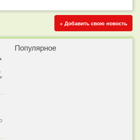
+ Добавить свою новость
Популярное
и
я
бе
 О