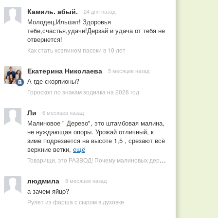
Камиль. абый.
24 дня назад
Молодец,Ильшат! Здоровья
тебе,счастья,удачи!Дерзай и удача от тебя не
отвернется!
Как стать хозяином пасеки в 10 лет
Екатерина Николаева
5 месяцев назад
А где скорпионы?
Гороскоп по знакам зодиака на 2026 год
Ли
6 месяцев назад
Малиновое " Дерево", это штамбовая малина,
не нуждающая опоры. Урожай отличный, к
зиме подрезается на высоте 1,5 , срезают всё
верхние ветки,
ещё
Товарищи, это РАЗВОД! Почему малиновых деревьев не бывает, или Как ушлые продавцы наживаются на мечтах садоводов
людмила
8 месяцев назад
а зачем яйцо?
Рулет из фарша с сыром в духовке