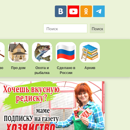
во
Про дом
Охота и
Сделано в
Архив
рыбалка
России