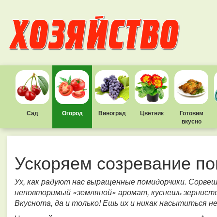
Сад
Огород
Виноград
Цветник
Готовим
вкусно
Ускоряем созревание п
Ух, как радуют нас выращенные помидорчики. Сорвешь
неповторимый «земляной» аромат, куснешь зернистой
Вкуснота, да и только! Ешь их и никак насытиться н