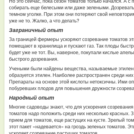
Но это сейчас, пока сезон томатов только начался. А 
собирать еще белесыми или даже зелеными. Дозревать
темном уголке. При этом они потеряют свой неповторимы
уже не то. Жалко, а что делать?
Заграничный опыт
За границей фермеры ускоряют созревание томатов э
помещают в хранилища и пускают газ. Так плоды быстре
будет уже не тот. Вы, наверное, покупали кислые апел
быстрого дозревания.
Учеными были найдены вещества, называемые этилен-
образуется этилен. Наиболее распространен среди ни
Препараты на основе этой кислоты нетоксичны. Ими о
побуревших плодов для повышения дружности созрева
Народный опыт
Многие садоводы знают, что для ускорения созревания
томатов надо положить среди них несколько красных. 
прием для томатов, еще растущих на кусте. Зрелый то
этот пакет «надевается» на гроздь зеленых томатов. 
ускоряет созревание растущих томатов.