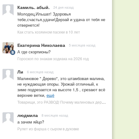
Камиль. абый.
24 дня назад
Молодец,Ильшат! Здоровья
тебе,счастья,удачи!Дерзай и удача от тебя не
отвернется!
Как стать хозяином пасеки в 10 лет
Екатерина Николаева
5 месяцев назад
А где скорпионы?
Гороскоп по знакам зодиака на 2026 год
Ли
6 месяцев назад
Малиновое " Дерево", это штамбовая малина,
не нуждающая опоры. Урожай отличный, к
зиме подрезается на высоте 1,5 , срезают всё
верхние ветки,
ещё
Товарищи, это РАЗВОД! Почему малиновых деревьев не бывает, или Как ушлые продавцы наживаются на мечтах садоводов
людмила
8 месяцев назад
а зачем яйцо?
Рулет из фарша с сыром в духовке