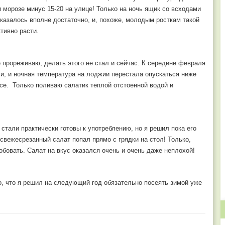
и морозе минус 15-20 на улице! Только на ночь ящик со всходами
казалось вполне достаточно, и, похоже, молодым росткам такой
тивно расти.
 прореживаю, делать этого не стал и сейчас. К середине февраля
и, и ночная температура на лоджии перестала опускаться ниже
все. Только поливаю салатик теплой отстоенной водой и
стали практически готовы к употреблению, но я решил пока его
 свежесрезанный салат попал прямо с грядки на стол! Только,
обовать. Салат на вкус оказался очень и очень даже неплохой!
о, что я решил на следующий год обязательно посеять зимой уже