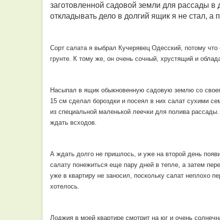
заготовленной садовой земли для рассады в 
откладывать дело в долгий ящик я не стал, а 
Сорт салата я выбрал Кучерявец Одесский, потому что
грунте. К тому же, он очень сочный, хрустящий и обла
Насыпал в ящик обыкновенную садовую землю со своег
15 см сделал бороздки и посеял в них салат сухими се
из специальной маленькой леечки для полива рассады. 
ждать всходов.
А ждать долго не пришлось, и уже на второй день появ
салату понежиться еще пару дней в тепле, а затем пер
уже в квартиру не заносил, поскольку салат неплохо пе
хотелось.
Лоджия в моей квартире смотрит на юг и очень солнечн