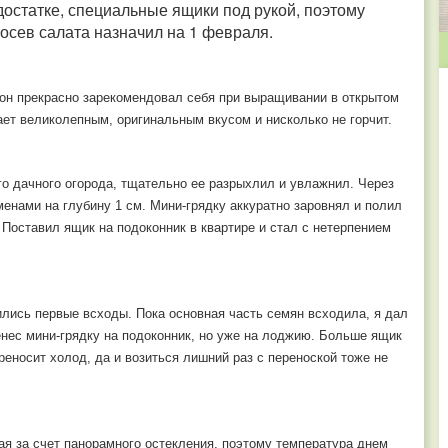
достатке, специальные ящики под рукой, поэтому
посев салата назначил на 1 февраля.
 он прекрасно зарекомендовал себя при выращивании в открытом
дает великолепным, оригинальным вкусом и нисколько не горчит.
о дачного огорода, тщательно ее разрыхлил и увлажнил. Через
менами на глубину 1 см. Мини-грядку аккуратно заровнял и полил
Поставил ящик на подоконник в квартире и стал с нетерпением
ились первые всходы. Пока основная часть семян всходила, я дал
енес мини-грядку на подоконник, но уже на лоджию. Больше ящик
реносит холод, да и возиться лишний раз с переноской тоже не
ая за счет панорамного остекления, поэтому температура днем