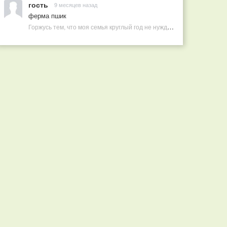
гость
9 месяцев назад
ферма пшик
Горжусь тем, что моя семья круглый год не нуждается в покупных витаминах