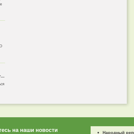
бе
 О
...
ься
есь на наши новости
Народный реп