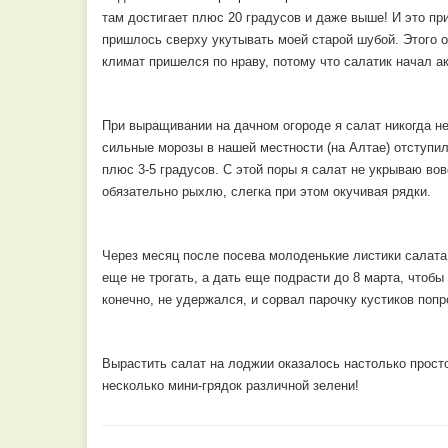
там достигает плюс 20 градусов и даже выше! И это пр
пришлось сверху укутывать моей старой шубой. Этого о
климат пришелся по нраву, потому что салатик начал ак
При выращивании на дачном огороде я салат никогда не
сильные морозы в нашей местности (на Алтае) отступил
плюс 3-5 градусов. С этой поры я салат не укрываю во
обязательно рыхлю, слегка при этом окучивая рядки.
Через месяц после посева молоденькие листики салата 
еще не трогать, а дать еще подрасти до 8 марта, чтобы
конечно, не удержался, и сорвал парочку кустиков попр
Вырастить салат на лоджии оказалось настолько прост
несколько мини-грядок различной зелени!