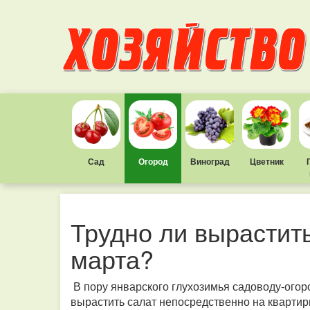
Сад
Огород
Виноград
Цветник
Трудно ли вырастить
марта?
В пору январского глухозимья садоводу-огор
вырастить салат непосредственно на квартир