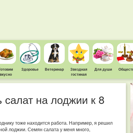
Готовим
Здоровье
Ветеринар
Звездная
Для души
Общест
вкусно
гостиная
 салат на лоджии к 8
однику тоже находится работа. Например, я решил
ной лоджии. Семян салата у меня много,