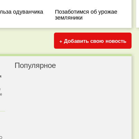
льза одуванчика
Позаботимся об урожае
земляники
+ Добавить свою новость
Популярное
и
я
бе
 О