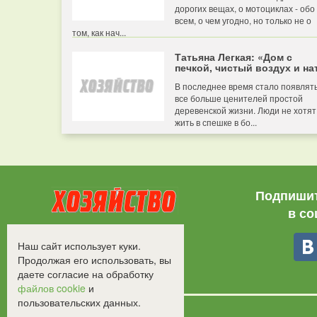
дорогих вещах, о мотоциклах - обо
всем, о чем угодно, но только не о
том, как нач...
Татьяна Легкая: «Дом с
печкой, чистый воздух и нат
В последнее время стало появлят
все больше ценителей простой
деревенской жизни. Люди не хотят
жить в спешке в бо...
Подпишит
в со
Все права защищены.
Наш сайт использует куки.
©2008-2017 - "Хозяйство"
Продолжая его использовать, вы
даете согласие на обработку
файлов cookie
и
пользовательских данных.