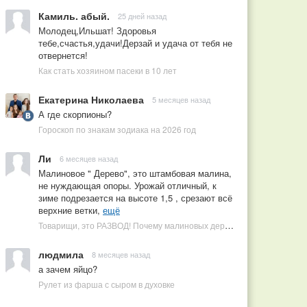
Камиль. абый.
25 дней назад
Молодец,Ильшат! Здоровья
тебе,счастья,удачи!Дерзай и удача от тебя не
отвернется!
Как стать хозяином пасеки в 10 лет
Екатерина Николаева
5 месяцев назад
А где скорпионы?
Гороскоп по знакам зодиака на 2026 год
Ли
6 месяцев назад
Малиновое " Дерево", это штамбовая малина,
не нуждающая опоры. Урожай отличный, к
зиме подрезается на высоте 1,5 , срезают всё
верхние ветки,
ещё
Товарищи, это РАЗВОД! Почему малиновых деревьев не бывает, или Как ушлые продавцы наживаются на мечтах садоводов
людмила
8 месяцев назад
а зачем яйцо?
Рулет из фарша с сыром в духовке