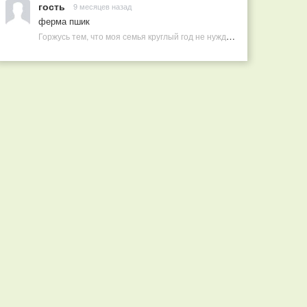
гость
9 месяцев назад
ферма пшик
Горжусь тем, что моя семья круглый год не нуждается в покупных витаминах