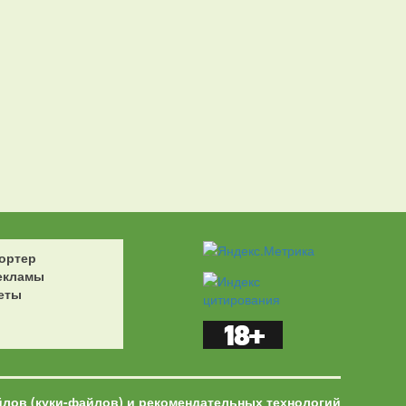
ортер
екламы
еты
йлов (куки-файлов) и рекомендательных технологий