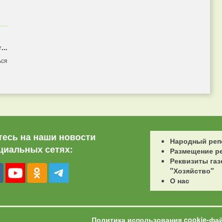
...
ься
есь на наши новости
Народный реп
циальных сетях:
Размещение р
Реквизиты газ
"Хозяйство"
О нас
Политика использования cookie-фа