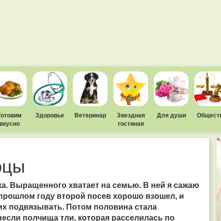
Готовим
Здоровье
Ветеринар
Звездная
Для души
Общест
вкусно
гостиная
рцы
ка. Выращенного хватает на семью. В ней я сажаю
 прошлом году второй посев хорошо взошел, и
 их подвязывать. Потом половина стала
несли полчища тли, которая расселилась по