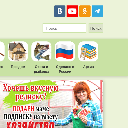
во
Про дом
Охота и
Сделано в
Архив
рыбалка
России