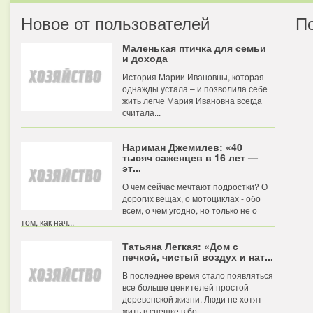
Новое от пользователей
П
Маленькая птичка для семьи
и дохода
История Марии Ивановны, которая
однажды устала – и позволила себе
жить легче Мария Ивановна всегда
считала...
Нариман Джемилев: «40
тысяч саженцев в 16 лет —
эт...
О чем сейчас мечтают подростки? О
дорогих вещах, о мотоциклах - обо
всем, о чем угодно, но только не о
том, как нач...
Татьяна Легкая: «Дом с
печкой, чистый воздух и нат...
В последнее время стало появляться
все больше ценителей простой
деревенской жизни. Люди не хотят
жить в спешке в бо...