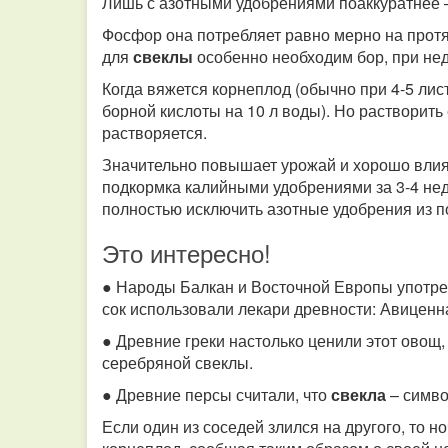
Лишь с азотными удобрениями поаккуратнее –
Фосфор она потребляет равно мерно на протя
для
свеклы
особенно необходим бор, при нед
Когда вяжется корнеплод (обычно при 4-5 лис
борной кислоты на 10 л воды). Но растворить 
растворяется.
Значительно повышает урожай и хорошо влия
подкормка калийными удобрениями за 3-4 нед
полностью исключить азотные удобрения из п
Это интересно!
● Народы Балкан и Восточной Европы употр
сок использовали лекари древности: Авиценна
● Древние греки настолько ценили этот овощ,
серебряной свеклы.
● Древние персы считали, что
свекла
– симво
Если один из соседей злился на другого, то 