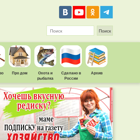
во
Про дом
Охота и
Сделано в
Архив
рыбалка
России