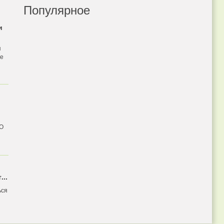
Популярное
и
я
бе
 О
...
ься