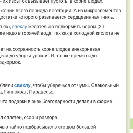
 их избыток вызывает пустоты в корнеплодах.
жении всего периода вегетации. А из микроэлементов
остатке которого развивается сердцевинная гниль.
тьях),
свеклу
желательно подкормить бором (2 г
ее надо в горячей воде, так как в холодной кислота не
ет на сохранность корнеплодов внекорневая
ели до уборки урожая. В это же время надо
одкормок.
ебляли
свеклу
, чтобы уберечься от чумы. Свекольный
, Гиппократ, Парацельс.
 что подарки в знак благодарности делали в форме
л сплетен, ссор и раздора.
ночью тайно подбрасывал в его дом большой