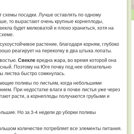
т схемы посадки. Лучше оставлять по одному
ьше, то вырастают очень крупные корнеплоды,
векла будет мелковатой и плохо храниться, хотя на
схеме.
асухоустойчивое растение, благодаря корням, глубоко
ошо реагирует на перекопку в два штыка лопаты.
ивостью.
Свекле
вредна жара, во время которой она
усный. Поэтому на Юге почву под нее обязательно
ы листва быстро сомкнулась.
ающие поливы по листьям, когда небольшими
ем. При недостатке влаги в почве листья уже через
стают расти, а корнеплоды получаются грубыми и
ьшие. Но за 3-4 недели до уборки поливы
большом количестве потребляет все элементы питания.