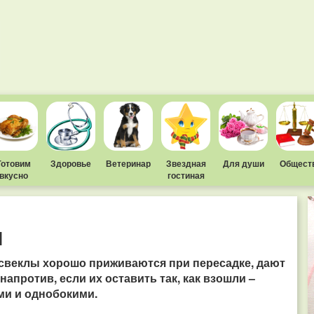
Готовим
Здоровье
Ветеринар
Звездная
Для души
Общест
вкусно
гостиная
ы
 свеклы хорошо приживаются при пересадке, дают
апротив, если их оставить так, как взошли –
ми и однобокими.