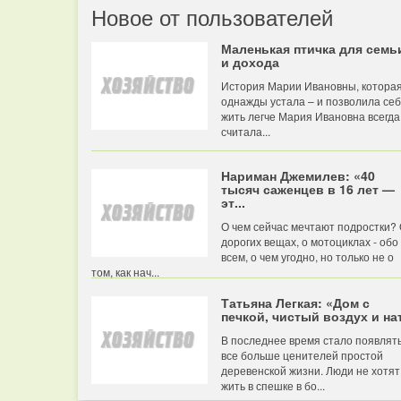
Новое от пользователей
Маленькая птичка для семь
и дохода
История Марии Ивановны, котора
однажды устала – и позволила се
жить легче Мария Ивановна всегда
считала...
Нариман Джемилев: «40
тысяч саженцев в 16 лет —
эт...
О чем сейчас мечтают подростки?
дорогих вещах, о мотоциклах - обо
всем, о чем угодно, но только не о
том, как нач...
Татьяна Легкая: «Дом с
печкой, чистый воздух и нат
В последнее время стало появлят
все больше ценителей простой
деревенской жизни. Люди не хотят
жить в спешке в бо...