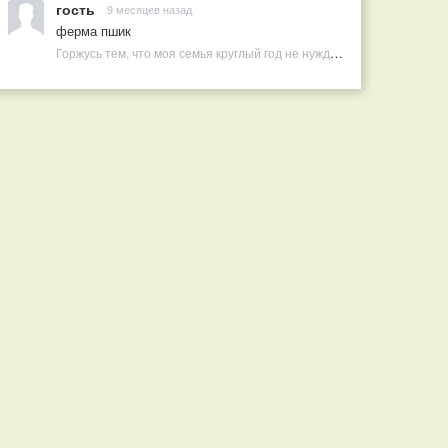
гость
9 месяцев назад
ферма пшик
Горжусь тем, что моя семья круглый год не нуждается в покупных витаминах