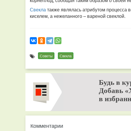
корнеплод, сообщая таким образом о своей н
Свекла
также являлась атрибутом процесса 
киселем, а нежеланного – вареной свеклой.
Советы
Свекла
Будь в ку
Добавь «
в избранн
Комментарии