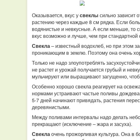
Оказывается, вкус у
свеклы
сильно зависит о
растению через каждые 8 см рядка. Если бол
водянистые и невкусные. А если меньше, то с
вкус возможно и лучше, чем при стандартной 
Свекла
– известный водохлеб, но при этом з
проникающим в землю. Поэтому она очень хор
Только не надо злоупотреблять засухоустойч
не растет и урожай получается грубый и невк
мульчируют или выращивают загущенно, чтоб
Особенно хорошо свекла реагирует на освеж
нормами устраивают частые поливы дождевани
5-7 дней начинают привядать, растения пере
деревянистыми.
Между поливами интервалы надо делать небол
прекращают (исключение – жара и засуха).
Свекла
очень прожорливая культура. Она в 