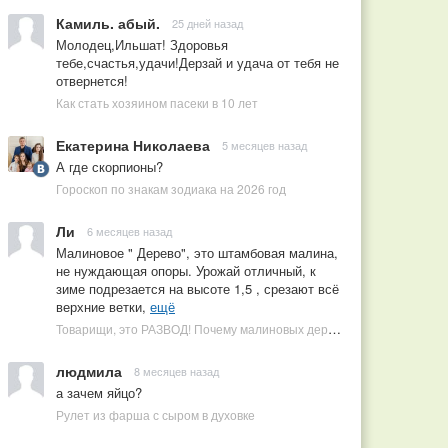
Камиль. абый.
25 дней назад
Молодец,Ильшат! Здоровья
тебе,счастья,удачи!Дерзай и удача от тебя не
отвернется!
Как стать хозяином пасеки в 10 лет
Екатерина Николаева
5 месяцев назад
А где скорпионы?
Гороскоп по знакам зодиака на 2026 год
Ли
6 месяцев назад
Малиновое " Дерево", это штамбовая малина,
не нуждающая опоры. Урожай отличный, к
зиме подрезается на высоте 1,5 , срезают всё
верхние ветки,
ещё
Товарищи, это РАЗВОД! Почему малиновых деревьев не бывает, или Как ушлые продавцы наживаются на мечтах садоводов
людмила
8 месяцев назад
а зачем яйцо?
Рулет из фарша с сыром в духовке