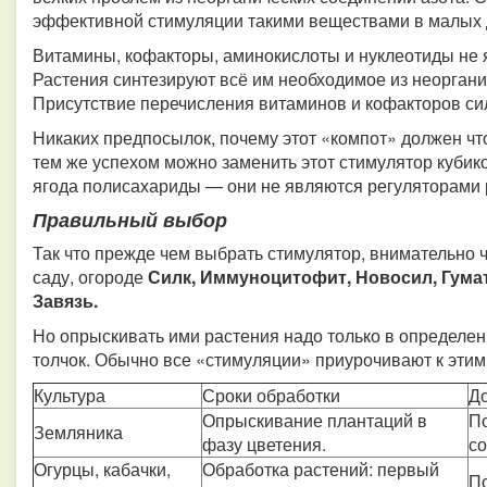
эффективной стимуляции такими веществами в малых д
Витамины, кофакторы, аминокислоты и нуклеотиды 
Растения синтезируют всё им необходимое из неоргани
Присутствие перечисления витаминов и кофакторов си
Никаких предпосылок, почему этот «компот» должен что
тем же успехом можно заменить этот стимулятор кубик
ягода полисахариды — они не являются регуляторами 
Правильный выбор
Так что прежде чем выбрать стимулятор, внимательно ч
саду, огороде
Силк, Иммуноцитофит, Новосил, Гумат
Завязь.
Но опрыскивать ими растения надо только в определен
толчок. Обычно все «стимуляции» приурочивают к этим
Культура
Сроки обработки
Д
Опрыскивание плантаций в
По
Земляника
фазу цветения.
со
Огурцы, кабачки,
Обработка растений: первый
П