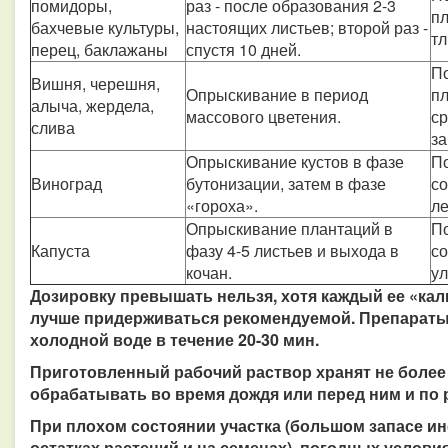
помидоры,
раз - после образования 2-3
п
бахчевые культуры,
настоящих листьев; второй раз -
тл
перец, баклажаны
спустя 10 дней.
П
Вишня, черешня,
Опрыскивание в период
п
алыча, жердела,
массового цветения.
ср
слива
з
Опрыскивание кустов в фазе
По
Виноград
бутонизации, затем в фазе
с
«гороха».
ле
Опрыскивание плантаций в
П
Капуста
фазу 4-5 листьев и выхода в
со
кочан.
ул
Дозировку превышать нельзя, хотя каждый ее «кали
лучше придерживаться рекомендуемой. Препараты 
холодной воде в течение 20-30 мин.
Приготовленный рабочий раствор хранят не более 
обрабатывать во время дождя или перед ним и по 
При плохом состоянии участка (большом запасе ин
остатках растений и на семенах), погодных услов