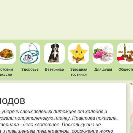
Готовим
Здоровье
Ветеринар
Звездная
Для души
Общест
вкусно
гостиная
лодов
уберечь своих зеленых питомцев от холодов и
зовали полиэтиленовую пленку. Практика показала,
териала - дело хлопотное. Поскольку она не
нца и повышением температуры, сооружение нужно