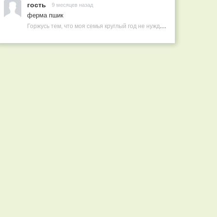
гость
9 месяцев назад
ферма пшик
Горжусь тем, что моя семья круглый год не нуждается в покупных витаминах