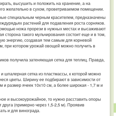
тирать, высушить и положить на хранение, а на
его желательно в сухом, проветриваемом помещении.
нные специальным черным красителем, предназначены
еждурядьях растений для подавления роста сорняков.
 помощью ножа прорези в нужных местах и высаживают
я сторона такого мульчирования состоит еще и в том,
ную энергию, создавая тем самым для корневой
м, при котором урожай овощей можно получить в
иков получила затеняющая сетка для теплиц. Правда,
и шпалерная сетка из пластмассы, к которой можно
иеся цветы. Ширину ее подбирают в зависимости от
м и размер ячеек 10х10 см, а более широкая - 1,7 м и
щное и высокоурожайное, то нужно расставить опоры
т друга (примерно через 1,5-2,5 м). Проявив
ать и для винограда.