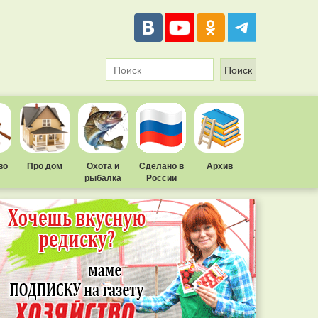
во
Про дом
Охота и
Сделано в
Архив
рыбалка
России