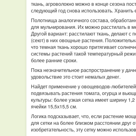
ткань, агроволокно можно в конце сезона пос
следующий год снова использовать. Хранить 
Полотнища аналогичного состава, обработа
для мульчирования. Их можно расстилать в м
Другой вариант: расстилают ткань, делают с
(сеют) в них овощные растения. Положительна
что темная ткань хорошо притягивает солнеч
системы растений такой температурный режи
более ранние сроки.
Пока незначительное распространение у дачн
удовольствие это стоит немалых денег.
Найдет применение у овощеводов-любителей 
подвязывать растения томата, огурца и вьющ
культуры: более узкая сетка имеет ширину 1,2 
ячейки 15,5х15,5 см.
Логика подсказывает, что, если растение мо
для сетки на более близком расстоянии друг о
изобретательность, эту сетку можно использов