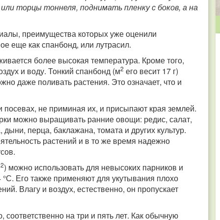
ли торцы тоннеля, поднимать пленку с боков, а на
иалы, преимущества которых уже оценили
ое еще как спанбонд, или лутрасил.
живается более высокая температура. Кроме того,
2
оздух и воду. Тонкий спанбонд (м
его весит 17 г)
жно даже поливать растения. Это означает, что и
 посевах, не приминая их, и присыпают края землей.
орки можно выращивать ранние овощи: редис, салат,
, дыни, перца, баклажана, томата и других культур.
ятельность растений и в то же время надежно
сов.
2
м
) можно использовать для невысоких парников и
4 °С. Его также применяют для укутывания плохо
ий. Влагу и воздух, естественно, он пропускает
, соответственно на три и пять лет. Как обычную