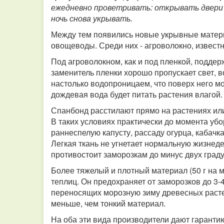
ежедневно проветривать: открывать двери и
ночь снова укрывать.
Между тем появились новые укрывные матер
овощеводы. Среди них - агроволокно, известн
Под агроволокном, как и под пленкой, поддер
заменитель пленки хорошо пропускает свет, в
настолько водопроницаем, что поверх него мо
дождевая вода будет питать растения влагой.
Спанбонд расстилают прямо на растениях или
В таких условиях практически до момента уб
раннеспелую капусту, рассаду огурца, кабачка
Легкая ткань не угнетает нормальную жизнеде
противостоит заморозкам до минус двух граду
Более тяжелый и плотный материал (50 г на 
теплиц. Он предохраняет от заморозков до 3-
переносящих морозную зиму древесных растен
меньше, чем тонкий материал.
На оба эти вида производители дают гарантию