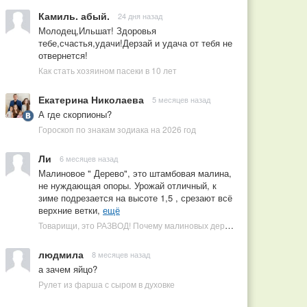
Камиль. абый.
24 дня назад
Молодец,Ильшат! Здоровья
тебе,счастья,удачи!Дерзай и удача от тебя не
отвернется!
Как стать хозяином пасеки в 10 лет
Екатерина Николаева
5 месяцев назад
А где скорпионы?
Гороскоп по знакам зодиака на 2026 год
Ли
6 месяцев назад
Малиновое " Дерево", это штамбовая малина,
не нуждающая опоры. Урожай отличный, к
зиме подрезается на высоте 1,5 , срезают всё
верхние ветки,
ещё
Товарищи, это РАЗВОД! Почему малиновых деревьев не бывает, или Как ушлые продавцы наживаются на мечтах садоводов
людмила
8 месяцев назад
а зачем яйцо?
Рулет из фарша с сыром в духовке