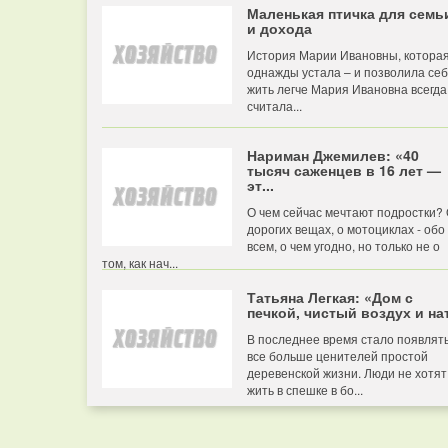
Маленькая птичка для семь
и дохода
История Марии Ивановны, котора
однажды устала – и позволила се
жить легче Мария Ивановна всегда
считала...
Нариман Джемилев: «40
тысяч саженцев в 16 лет —
эт...
О чем сейчас мечтают подростки?
дорогих вещах, о мотоциклах - обо
всем, о чем угодно, но только не о
том, как нач...
Татьяна Легкая: «Дом с
печкой, чистый воздух и нат
В последнее время стало появлят
все больше ценителей простой
деревенской жизни. Люди не хотят
жить в спешке в бо...