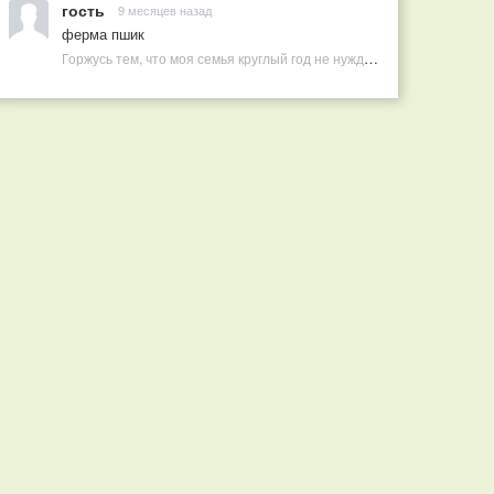
гость
9 месяцев назад
ферма пшик
Горжусь тем, что моя семья круглый год не нуждается в покупных витаминах