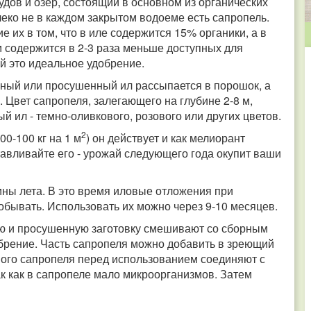
удов и озер, состоящий в основном из органических
леко не в каждом закрытом водоеме есть сапропель.
е их в том, что в иле содержится 15% органики, а в
ем содержится в 2-3 раза меньше доступных для
й это идеальное удобрение.
ый или просушенный ил рассыпается в порошок, а
 Цвет сапропеля, залегающего на глубине 2-8 м,
й ил - темно-оливкового, розового или других цветов.
2
00-100 кг на 1 м
) он действует и как мелиорант
тавливайте его - урожай следующего года окупит ваши
ины лета. В это время иловые отложения при
бывать. Использовать их можно через 9-10 месяцев.
 и просушенную заготовку смешивают со сборным
брение. Часть сапропеля можно добавить в зреющий
ого сапропеля перед использованием соединяют с
ак как в сапропеле мало микроорганизмов. Затем