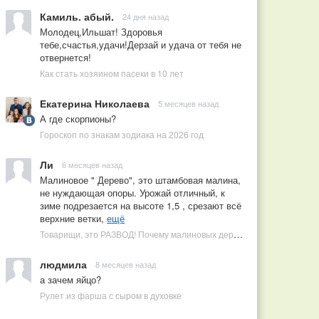
Камиль. абый.
24 дня назад
Молодец,Ильшат! Здоровья
тебе,счастья,удачи!Дерзай и удача от тебя не
отвернется!
Как стать хозяином пасеки в 10 лет
Екатерина Николаева
5 месяцев назад
А где скорпионы?
Гороскоп по знакам зодиака на 2026 год
Ли
6 месяцев назад
Малиновое " Дерево", это штамбовая малина,
не нуждающая опоры. Урожай отличный, к
зиме подрезается на высоте 1,5 , срезают всё
верхние ветки,
ещё
Товарищи, это РАЗВОД! Почему малиновых деревьев не бывает, или Как ушлые продавцы наживаются на мечтах садоводов
людмила
8 месяцев назад
а зачем яйцо?
Рулет из фарша с сыром в духовке