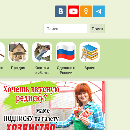
во
Про дом
Охота и
Сделано в
Архив
рыбалка
России