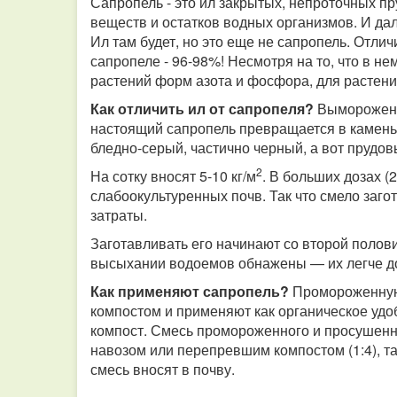
Сапропель - это ил закрытых, непроточных пр
веществ и остатков водных организмов. И да
Ил там будет, но это еще не сапропель. Отличи
сапропеле - 96-98%! Несмотря на то, что в н
растений форм азота и фосфора, для растени
Как отличить ил от сапропеля?
Вымороженн
настоящий сапропель превращается в камень.
бледно-серый, частично черный, а вот прудовы
2
На сотку вносят 5-10 кг/м
. В больших дозах (2
слабоокультуренных почв. Так что смело заго
затраты.
Заготавливать его начинают со второй полов
высыхании водоемов обнажены — их легче до
Как применяют сапропель?
Промороженную
компостом и применяют как органическое удо
компост. Смесь промороженного и просушенн
навозом или перепревшим компостом (1:4), т
смесь вносят в почву.