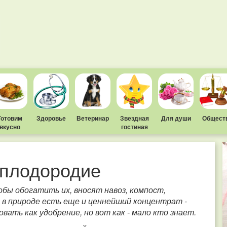
Готовим
Здоровье
Ветеринар
Звездная
Для души
Общест
вкусно
гостиная
 плодородие
обы обогатить их, вносят навоз, компост,
 в природе есть еще и ценнейший концентрат -
овать как удобрение, но вот как - мало кто знает.