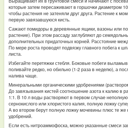
Выращивают их в грунтовой смеси и начинают с посева
которые затем пересаживают в горшочки диаметром 10 
чтобы растения не затеняли друг друга. Растение к мо
первую завязавшуюся кисть.
Сажают помидоры в деревянные ящики, вазоны или по
растение). При этом рассаду заглубляют до семядольн
дополнительных придаточных корней. Расстояние межд
По мере роста проводят подвязку главного побега к шпа
листа.
Избегайте перетяжки стебля. Боковые побеги выламыв
поливайте редко, но обильно (1-2 раза в неделю), а по
налива чаще.
Минеральными органическими удобрениями (раствором)
До завязывания кистей соотношение азота к калию в р
1:1. В 10 л воды растворяют в первом случае неполну
сернокислого или хлористого калия, полную ложку суп
А во втором берут полную ложку мочевины плюс те же
удобрений.
Если есть нитроаммофоска, можно указанные смеси за