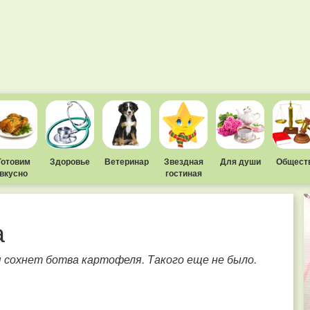
Готовим
Здоровье
Ветеринар
Звездная
Для души
Общест
вкусно
гостиная
а
я сохнет ботва картофеля. Такого еще не было.