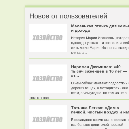
Новое от пользователей
Маленькая птичка для семь
и дохода
История Марии Ивановны, котора
однажды устала – и позволила се
жить легче Мария Ивановна всегда
считала...
Нариман Джемилев: «40
тысяч саженцев в 16 лет —
эт...
О чем сейчас мечтают подростки?
дорогих вещах, о мотоциклах - обо
всем, о чем угодно, но только не о
том, как нач...
Татьяна Легкая: «Дом с
печкой, чистый воздух и нат
В последнее время стало появлят
все больше ценителей простой