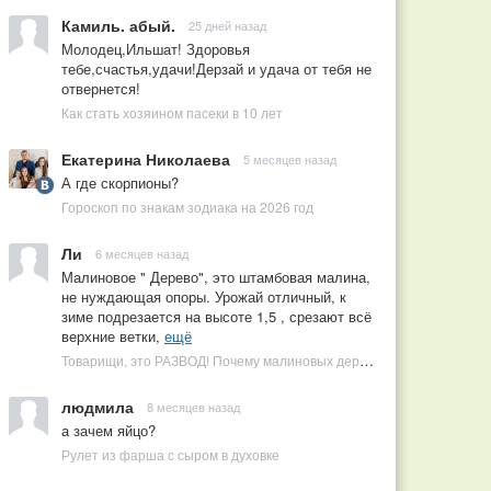
Камиль. абый.
25 дней назад
Молодец,Ильшат! Здоровья
тебе,счастья,удачи!Дерзай и удача от тебя не
отвернется!
Как стать хозяином пасеки в 10 лет
Екатерина Николаева
5 месяцев назад
А где скорпионы?
Гороскоп по знакам зодиака на 2026 год
Ли
6 месяцев назад
Малиновое " Дерево", это штамбовая малина,
не нуждающая опоры. Урожай отличный, к
зиме подрезается на высоте 1,5 , срезают всё
верхние ветки,
ещё
Товарищи, это РАЗВОД! Почему малиновых деревьев не бывает, или Как ушлые продавцы наживаются на мечтах садоводов
людмила
8 месяцев назад
а зачем яйцо?
Рулет из фарша с сыром в духовке