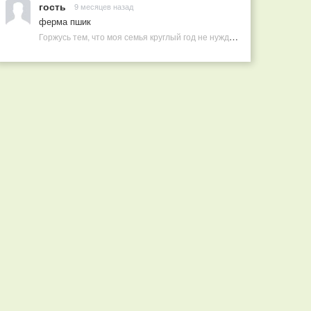
гость
9 месяцев назад
ферма пшик
Горжусь тем, что моя семья круглый год не нуждается в покупных витаминах