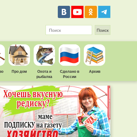
во
Про дом
Охота и
Сделано в
Архив
рыбалка
России