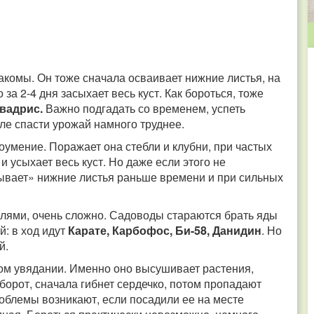
акомы. Он тоже сначала осваивает нижние листья, на
за 2-4 дня засыхает весь куст. Как бороться, тоже
Квадрис.
Важно подгадать со временем, успеть
сле спасти урожай намного труднее.
оумение. Поражает она стебли и клубни, при частых
 и усыхает весь куст. Но даже если этого не
асывает» нижние листья раньше времени и при сильных
телями, очень сложно. Садоводы стараются брать яды
й: в ход идут
Карате, Карбофос, Би-58, Данидин
. Но
й.
ом увядании. Именно оно высушивает растения,
борот, сначала гибнет сердечко, потом пропадают
роблемы возникают, если посадили ее на месте