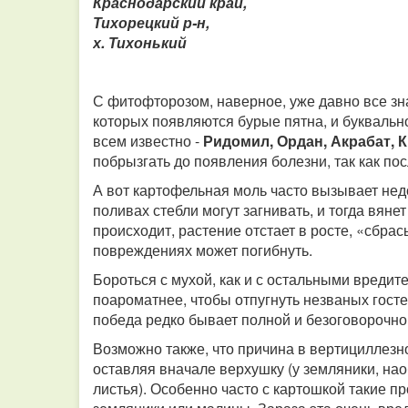
Краснодарский край,
Тихорецкий р-н,
х. Тихонький
С фитофторозом, наверное, уже давно все зн
которых появляются бурые пятна, и буквально 
всем известно -
Ридомил, Ордан, Акрабат, 
побрызгать до появления болезни, так как по
А вот картофельная моль часто вызывает нед
поливах стебли могут загнивать, и тогда вянет
происходит, растение отстает в росте, «сбр
повреждениях может погибнуть.
Бороться с мухой, как и с остальными вреди
поароматнее, чтобы отпугнуть незваных госте
победа редко бывает полной и безоговорочно
Возможно также, что причина в вертициллезн
оставляя вначале верхушку (у земляники, нао
листья). Особенно часто с картошкой такие п