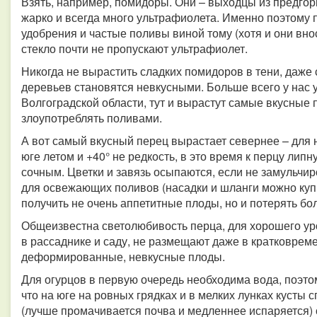
Взять, например, помидоры. Они – выходцы из предгори
жарко и всегда много ультрафиолета. Именно поэтому 
удобрения и частые поливы виной тому (хотя и они внос
стекло почти не пропускают ультрафиолет.
Никогда не вырастить сладких помидоров в тени, даже
деревьев становятся невкусными. Больше всего у нас 
Волгоградской области, тут и вырастут самые вкусные 
злоупотреблять поливами.
А вот самый вкусный перец вырастает севернее – для н
юге летом и +40° не редкость, в это время к перцу липн
сочным. Цветки и завязь осыпаются, если не замульчир
для освежающих поливов (насадки и шланги можно купи
получить не очень аппетитные плоды, но и потерять б
Общеизвестна светолюбивость перца, для хорошего у
в рассаднике и саду, не размещают даже в кратковреме
деформированные, невкусные плоды.
Для огурцов в первую очередь необходима вода, поэтом
что на юге на ровных грядках и в мелких лунках кусты с
(лучше промачивается почва и медленнее испаряется)