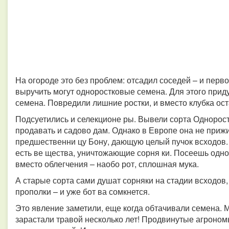
На огороде это без проблем: отсадил соседей – и перв
выручить могут одноростковые семена. Для этого пр
семена. Повредили лишние ростки, и вместо клубка ост
Подсуетились и селекционе ры. Вывели сорта Однорост
продавать и садово дам. Однако в Европе она не приж
предшественни цу Бону, дающую целый пучок всходов. 
есть ве щества, уничтожающие сорня ки. Посеешь одно
вместо облегчения – наобо рот, сплошная мука.
А старые сорта сами душат сорняки на стадии всходов,
прополки – и уже бот ва сомкнется.
Это явление заметили, еще когда обтачивали семена. Ме
зарастали травой несколько лет! Продвинутые агроно