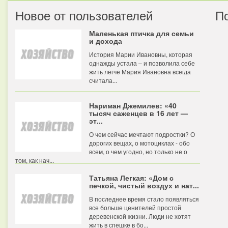
Новое от пользователей
П
Маленькая птичка для семьи
и дохода
История Марии Ивановны, которая
однажды устала – и позволила себе
жить легче Мария Ивановна всегда
считала...
Нариман Джемилев: «40
тысяч саженцев в 16 лет —
эт...
О чем сейчас мечтают подростки? О
дорогих вещах, о мотоциклах - обо
всем, о чем угодно, но только не о
том, как нач...
Татьяна Легкая: «Дом с
печкой, чистый воздух и нат...
В последнее время стало появляться
все больше ценителей простой
деревенской жизни. Люди не хотят
жить в спешке в бо...