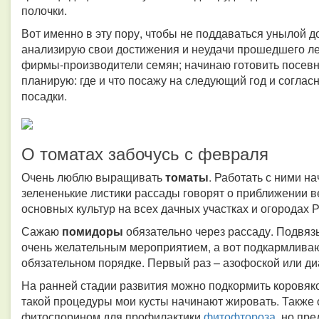
полочки.
Вот именно в эту пору, чтобы не поддаваться унылой д
анализирую свои достижения и неудачи прошедшего лет
фирмы-производители семян; начинаю готовить посевн
планирую: где и что посажу на следующий год и согла
посадки.
О томатах забочусь с февраля
Очень люблю выращивать
томаты
. Работать с ними н
зелененькие листики рассады говорят о приближении ве
основных культур на всех дачных участках и огородах Р
Сажаю
помидоры
обязательно через рассаду. Подвяз
очень желательным мероприятием, а вот подкармливаю
обязательном порядке. Первый раз – азофоской или д
На ранней стадии развития можно подкормить коровяко
такой процедуры мои кусты начинают жировать. Также 
фитоспорином для профилактики
фитофтороза
, но пр