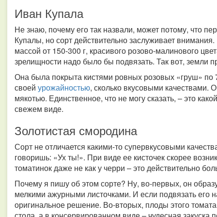
Иван Купала
Не знаю, почему его так назвали, может потому, что п
Купалы, но сорт действительно заслуживает внимания
массой от 150-300 г, красивого розово-малинового цвета
зрелищности надо было бы подвязать. Так вот, земли п
Она была покрыта кистями ровных розовых «груш» по 7-
своей
урожайностью
, сколько вкусовыми качествами. О
мякотью. Единственное, что не могу сказать, – это какой
свежем виде.
Золотистая смородина
Сорт не отличается какими-то супервкусовыми качества
говоришь: «Ух ты!». При виде ее кисточек скорее возни
томатинок даже не как у черри – это действительно бо
Почему я пишу об этом сорте? Ну, во-первых, он образу
мелкими ажурными листочками. И если подвязать его на
оригинальное решение. Во-вторых, плоды этого томата
стола, а в консервированном виде – чудесная закуска 